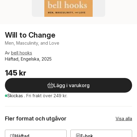
Will to Change
Men, Masculinity, and Love
Av
bell hooks
Häftad, Engelska, 2025
145 kr
Lägg i varukorg
Skickas
.
Fri frakt över 249 kr.
Fler format och utgåvor
Visa alla
Häftad
E-bok