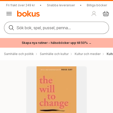
Fri frakt över 249 kr
•
Snabba leveranser
•
Billiga böcker
Sök bok, spel, pussel, penna...
Skapa nya rutiner – hälsoböcker upp till 50% →
Samhälle och politik
Samhälle och kultur
Kultur och medier
Kul