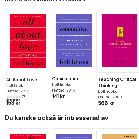
Communion
Teaching Critical
All About Love
bell hooks
Thinking
bell hooks
Häftad
, 2016
Häftad
, 2016
bell hooks
141 kr
(
7
)
Häftad
, 2009
4,6
utav 5 stjärnor. Totalt antal röster:
153 kr
566 kr
Hoppa över listan
Du kanske också är intresserad av