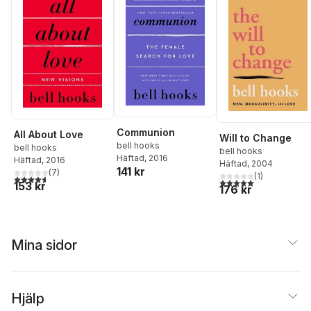
Communion
All About Love
Will to Change
bell hooks
bell hooks
bell hooks
Häftad
, 2016
Häftad
, 2016
Häftad
, 2004
141 kr
(
7
)
(
1
)
4,6
utav 5 stjärnor. Totalt antal röster:
5,0
utav 5 stjärnor. Tota
153 kr
176 kr
Mina sidor
Hjälp