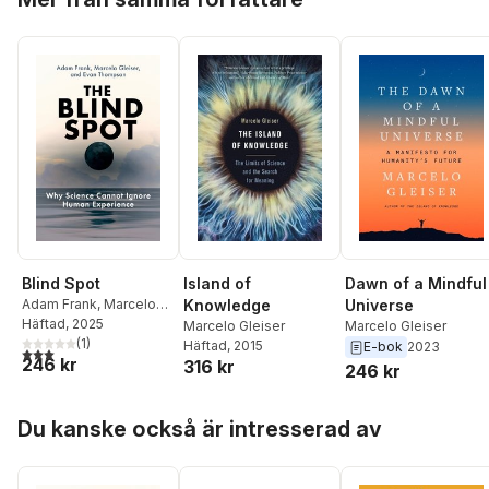
Blind Spot
Island of
Dawn of a Mindful
Adam Frank
,
Marcelo
Knowledge
Universe
Gleiser
Häftad
, 2025
Marcelo Gleiser
Marcelo Gleiser
(
1
)
Häftad
, 2015
E-bok
2023
3,0
utav 5 stjärnor. Totalt antal röster:
246 kr
316 kr
246 kr
Hoppa över listan
Du kanske också är intresserad av