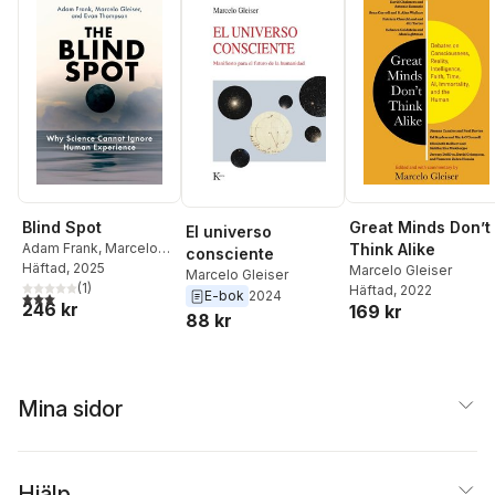
Blind Spot
Great Minds Don’t
El universo
Adam Frank
,
Marcelo
Think Alike
consciente
Gleiser
Häftad
, 2025
Marcelo Gleiser
Marcelo Gleiser
(
1
)
Häftad
, 2022
3,0
utav 5 stjärnor. Totalt antal röster:
E-bok
2024
246 kr
169 kr
88 kr
Mina sidor
Hjälp