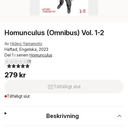
Homunculus (Omnibus) Vol. 1-2
Av
Hideo Yamamoto
Häftad, Engelska, 2023
Del 1 i serien
Homunculus
(
1
)
5,0
utav 5 stjärnor. Totalt antal röster:
279 kr
Tillfälligt slut
Tillfälligt slut
Beskrivning