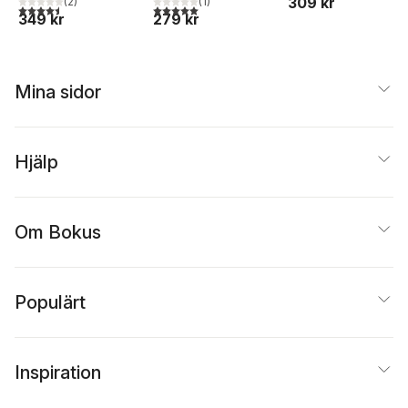
309 kr
(
2
)
(
1
)
4,5
utav 5 stjärnor. Totalt antal röster:
5,0
utav 5 stjärnor. Totalt antal röster:
349 kr
279 kr
Mina sidor
Hjälp
Om Bokus
Populärt
Inspiration