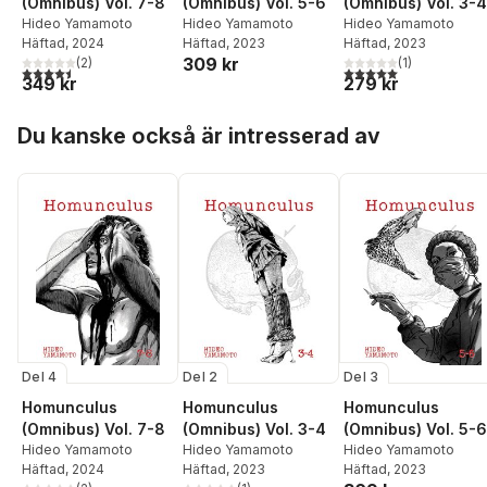
(Omnibus) Vol. 7-8
(Omnibus) Vol. 5-6
(Omnibus) Vol. 3-4
Hideo Yamamoto
Hideo Yamamoto
Hideo Yamamoto
Häftad
, 2024
Häftad
, 2023
Häftad
, 2023
309 kr
(
2
)
(
1
)
4,5
utav 5 stjärnor. Totalt antal röster:
5,0
utav 5 stjärnor. Tota
349 kr
279 kr
Hoppa över listan
Du kanske också är intresserad av
Del 4
Del 2
Del 3
Homunculus
Homunculus
Homunculus
(Omnibus) Vol. 7-8
(Omnibus) Vol. 3-4
(Omnibus) Vol. 5-6
Hideo Yamamoto
Hideo Yamamoto
Hideo Yamamoto
Häftad
, 2024
Häftad
, 2023
Häftad
, 2023