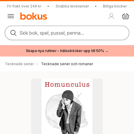
Fri frakt över 249 kr
•
Snabba leveranser
•
Billiga böcker
Sök bok, spel, pussel, penna...
Skapa nya rutiner – hälsoböcker upp till 50% →
Tecknade serier
Tecknade serier och romaner