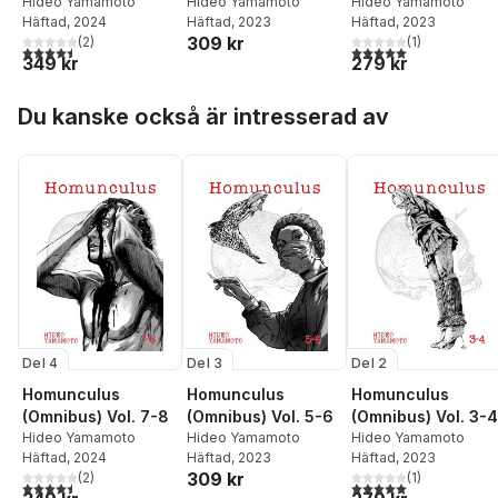
Hideo Yamamoto
Hideo Yamamoto
Hideo Yamamoto
Häftad
, 2024
Häftad
, 2023
Häftad
, 2023
309 kr
(
2
)
(
1
)
4,5
utav 5 stjärnor. Totalt antal röster:
5,0
utav 5 stjärnor. Tota
349 kr
279 kr
Hoppa över listan
Du kanske också är intresserad av
Del 4
Del 3
Del 2
Homunculus
Homunculus
Homunculus
(Omnibus) Vol. 7-8
(Omnibus) Vol. 5-6
(Omnibus) Vol. 3-4
Hideo Yamamoto
Hideo Yamamoto
Hideo Yamamoto
Häftad
, 2024
Häftad
, 2023
Häftad
, 2023
309 kr
(
2
)
(
1
)
4,5
utav 5 stjärnor. Totalt antal röster:
5,0
utav 5 stjärnor. Tota