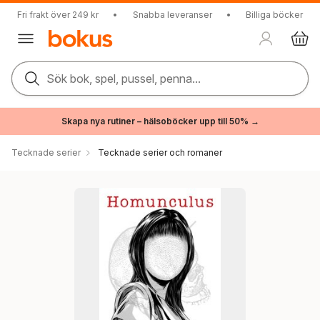
Fri frakt över 249 kr
•
Snabba leveranser
•
Billiga böcker
Sök bok, spel, pussel, penna...
Skapa nya rutiner – hälsoböcker upp till 50% →
Tecknade serier
Tecknade serier och romaner