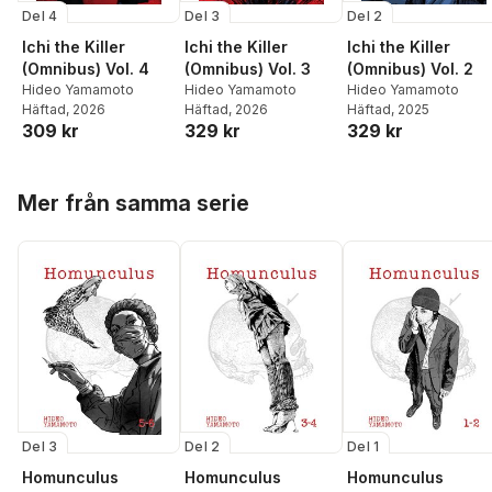
Del 4
Del 3
Del 2
Ichi the Killer
Ichi the Killer
Ichi the Killer
(Omnibus) Vol. 4
(Omnibus) Vol. 3
(Omnibus) Vol. 2
Hideo Yamamoto
Hideo Yamamoto
Hideo Yamamoto
Häftad
, 2026
Häftad
, 2026
Häftad
, 2025
309 kr
329 kr
329 kr
Hoppa över listan
Mer från samma serie
Del 3
Del 2
Del 1
Homunculus
Homunculus
Homunculus