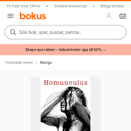
Fri frakt över 249 kr
•
Snabba leveranser
•
Billiga böcker
Sök bok, spel, pussel, penna...
Skapa nya rutiner – hälsoböcker upp till 50% →
Tecknade serier
Manga