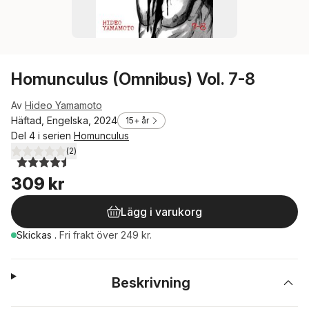
Homunculus (Omnibus) Vol. 7-8
Av
Hideo Yamamoto
Häftad, Engelska, 2024
15+ år
Del 4 i serien
Homunculus
(
2
)
4,5
utav 5 stjärnor. Totalt antal röster:
309 kr
Lägg i varukorg
Skickas
.
Fri frakt över 249 kr.
Beskrivning