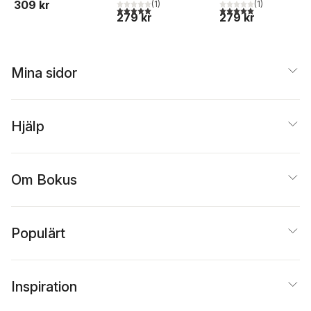
309 kr
(
1
)
(
1
)
5,0
utav 5 stjärnor. Totalt antal röster:
5,0
utav 5 stjärnor. Tota
279 kr
279 kr
Mina sidor
Hjälp
Om Bokus
Populärt
Inspiration