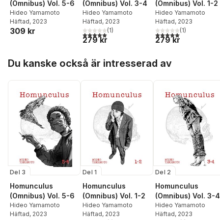
(Omnibus) Vol. 5-6
(Omnibus) Vol. 3-4
(Omnibus) Vol. 1-2
Hideo Yamamoto
Hideo Yamamoto
Hideo Yamamoto
Häftad
, 2023
Häftad
, 2023
Häftad
, 2023
309 kr
(
1
)
(
1
)
5,0
utav 5 stjärnor. Totalt antal röster:
5,0
utav 5 stjärnor. Tota
279 kr
279 kr
Hoppa över listan
Du kanske också är intresserad av
Del 3
Del 1
Del 2
Homunculus
Homunculus
Homunculus
(Omnibus) Vol. 5-6
(Omnibus) Vol. 1-2
(Omnibus) Vol. 3-4
Hideo Yamamoto
Hideo Yamamoto
Hideo Yamamoto
Häftad
, 2023
Häftad
, 2023
Häftad
, 2023