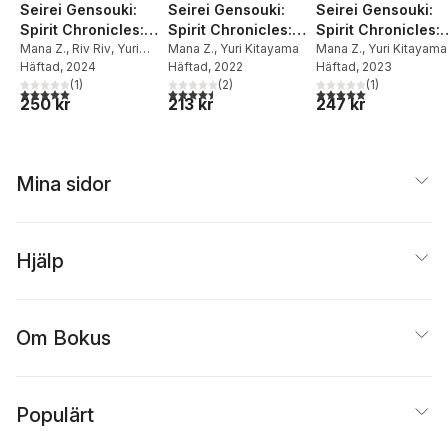
Seirei Gensouki:
Seirei Gensouki:
Seirei Gensouki:
Spirit Chronicles:
Spirit Chronicles:
Spirit Chronicles:
Omnibus 11 (Light
Mana Z.
,
Riv Riv
,
Yuri
Omnibus 4 (Light
Mana Z.
,
Yuri Kitayama
Omnibus 10 (Light
Mana Z.
,
Yuri Kitayama
Kitayama
Häftad
, 2024
Häftad
, 2022
Häftad
, 2023
Novel)
Novel)
Novel)
(
1
)
(
2
)
(
1
)
5,0
utav 5 stjärnor. Totalt antal röster:
4,5
utav 5 stjärnor. Totalt antal röster:
5,0
utav 5 stjärnor. Tota
250 kr
213 kr
247 kr
Mina sidor
Hjälp
Om Bokus
Populärt