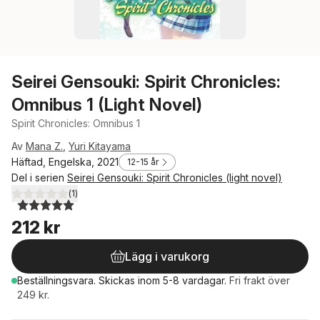
Seirei Gensouki: Spirit Chronicles:
Omnibus 1 (Light Novel)
Spirit Chronicles: Omnibus 1
Av
Mana Z.
,
Yuri Kitayama
Häftad, Engelska, 2021
12-15 år
Del i serien
Seirei Gensouki: Spirit Chronicles (light novel)
(
1
)
5,0
utav 5 stjärnor. Totalt antal röster:
212 kr
Lägg i varukorg
Beställningsvara.
Skickas
inom 5-8 vardagar
.
Fri frakt över
249 kr.