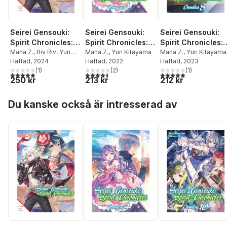
Seirei Gensouki:
Seirei Gensouki:
Seirei Gensouki:
Spirit Chronicles:
Spirit Chronicles:
Spirit Chronicles:
Omnibus 11 (Light
Mana Z.
,
Riv Riv
,
Yuri
Omnibus 4 (Light
Mana Z.
,
Yuri Kitayama
Omnibus 8 (Light
Mana Z.
,
Yuri Kitayama
Kitayama
Häftad
, 2024
Häftad
, 2022
Häftad
, 2023
Novel)
Novel)
Novel)
(
1
)
(
2
)
(
1
)
5,0
utav 5 stjärnor. Totalt antal röster:
4,5
utav 5 stjärnor. Totalt antal röster:
5,0
utav 5 stjärnor. Tota
250 kr
213 kr
212 kr
Hoppa över listan
Du kanske också är intresserad av