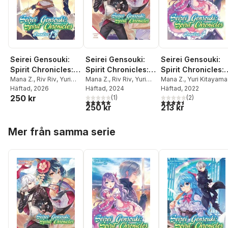
Seirei Gensouki:
Seirei Gensouki:
Seirei Gensouki:
Spirit Chronicles:
Spirit Chronicles:
Spirit Chronicles:
Omnibus 13 (Light
Mana Z.
,
Riv Riv
,
Yuri
Omnibus 11 (Light
Mana Z.
,
Riv Riv
,
Yuri
Omnibus 4 (Light
Mana Z.
,
Yuri Kitayama
Kitayama
Häftad
, 2026
Kitayama
Häftad
, 2024
Häftad
, 2022
Novel)
Novel)
Novel)
250 kr
(
1
)
(
2
)
5,0
utav 5 stjärnor. Totalt antal röster:
4,5
utav 5 stjärnor. Tota
250 kr
213 kr
Hoppa över listan
Mer från samma serie