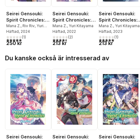
Seirei Gensouki:
Seirei Gensouki:
Seirei Gensouki:
Spirit Chronicles:
Spirit Chronicles:
Spirit Chronicles:
Omnibus 11 (Light
Mana Z.
,
Riv Riv
,
Yuri
Omnibus 4 (Light
Mana Z.
,
Yuri Kitayama
Omnibus 8 (Light
Mana Z.
,
Yuri Kitayama
Kitayama
Häftad
, 2024
Häftad
, 2022
Häftad
, 2023
Novel)
Novel)
Novel)
(
1
)
(
2
)
(
1
)
5,0
utav 5 stjärnor. Totalt antal röster:
4,5
utav 5 stjärnor. Totalt antal röster:
5,0
utav 5 stjärnor. Tota
250 kr
213 kr
213 kr
Hoppa över listan
Du kanske också är intresserad av
Seirei Gensouki:
Seirei Gensouki:
Seirei Gensouki: