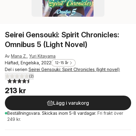
Seirei Gensouki: Spirit Chronicles:
Omnibus 5 (Light Novel)
Av
Mana Z.
,
Yuri Kitayama
Häftad, Engelska, 2022
12-15 år
Del i serien
Seirei Gensouki: Spirit Chronicles (light novel)
(
2
)
4,5
utav 5 stjärnor. Totalt antal röster:
213 kr
Lägg i varukorg
Beställningsvara.
Skickas
inom 5-8 vardagar
.
Fri frakt över
249 kr.