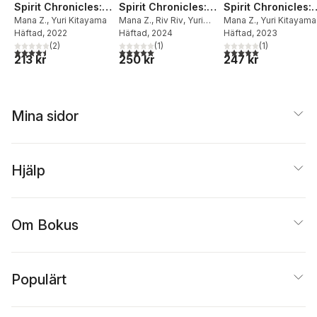
Spirit Chronicles:
Spirit Chronicles:
Spirit Chronicles:
Omnibus 4 (Light
Mana Z.
,
Yuri Kitayama
Omnibus 11 (Light
Mana Z.
,
Riv Riv
,
Yuri
Omnibus 10 (Light
Mana Z.
,
Yuri Kitayama
Häftad
, 2022
Kitayama
Häftad
, 2024
Häftad
, 2023
Novel)
Novel)
Novel)
(
2
)
(
1
)
(
1
)
4,5
utav 5 stjärnor. Totalt antal röster:
5,0
utav 5 stjärnor. Totalt antal röster:
5,0
utav 5 stjärnor. Tota
213 kr
250 kr
247 kr
Mina sidor
Hjälp
Om Bokus
Populärt