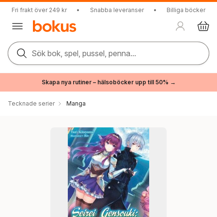
Fri frakt över 249 kr
•
Snabba leveranser
•
Billiga böcker
Sök bok, spel, pussel, penna...
Skapa nya rutiner – hälsoböcker upp till 50% →
Tecknade serier
Manga