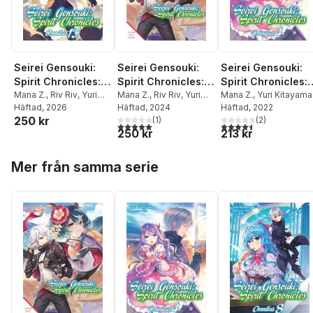
Seirei Gensouki:
Seirei Gensouki:
Seirei Gensouki:
Spirit Chronicles:
Spirit Chronicles:
Spirit Chronicles:
Omnibus 13 (Light
Mana Z.
,
Riv Riv
,
Yuri
Omnibus 11 (Light
Mana Z.
,
Riv Riv
,
Yuri
Omnibus 4 (Light
Mana Z.
,
Yuri Kitayama
Kitayama
Häftad
, 2026
Kitayama
Häftad
, 2024
Häftad
, 2022
Novel)
Novel)
Novel)
250 kr
(
1
)
(
2
)
5,0
utav 5 stjärnor. Totalt antal röster:
4,5
utav 5 stjärnor. Tota
250 kr
213 kr
Hoppa över listan
Mer från samma serie