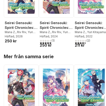
Seirei Gensouki:
Seirei Gensouki:
Seirei Gensouki:
Spirit Chronicles:
Spirit Chronicles:
Spirit Chronicles:
Omnibus 13 (Light
Mana Z.
,
Riv Riv
,
Yuri
Omnibus 11 (Light
Mana Z.
,
Riv Riv
,
Yuri
Omnibus 4 (Light
Mana Z.
,
Yuri Kitayama
Kitayama
Häftad
, 2026
Kitayama
Häftad
, 2024
Häftad
, 2022
Novel)
Novel)
Novel)
250 kr
(
1
)
(
2
)
5,0
utav 5 stjärnor. Totalt antal röster:
4,5
utav 5 stjärnor. Tota
250 kr
211 kr
Hoppa över listan
Mer från samma serie