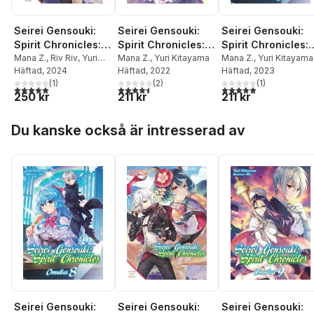
Seirei Gensouki:
Seirei Gensouki:
Seirei Gensouki:
Spirit Chronicles:
Spirit Chronicles:
Spirit Chronicles:
Omnibus 11 (Light
Mana Z.
,
Riv Riv
,
Yuri
Omnibus 4 (Light
Mana Z.
,
Yuri Kitayama
Omnibus 8 (Light
Mana Z.
,
Yuri Kitayama
Kitayama
Häftad
, 2024
Häftad
, 2022
Häftad
, 2023
Novel)
Novel)
Novel)
(
1
)
(
2
)
(
1
)
5,0
utav 5 stjärnor. Totalt antal röster:
4,5
utav 5 stjärnor. Totalt antal röster:
5,0
utav 5 stjärnor. Tota
250 kr
211 kr
211 kr
Hoppa över listan
Du kanske också är intresserad av
Seirei Gensouki:
Seirei Gensouki:
Seirei Gensouki: