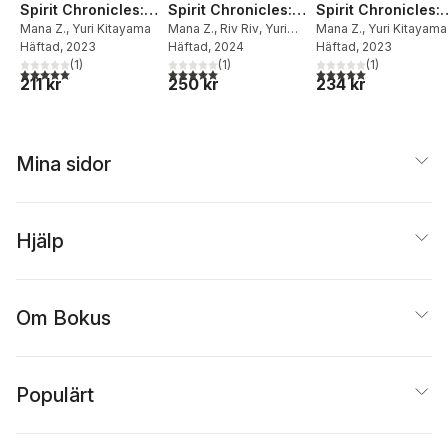
Spirit Chronicles:
Spirit Chronicles:
Spirit Chronicles:
Omnibus 8 (Light
Mana Z.
,
Yuri Kitayama
Omnibus 11 (Light
Mana Z.
,
Riv Riv
,
Yuri
Omnibus 9 (Light
Mana Z.
,
Yuri Kitayama
Häftad
, 2023
Kitayama
Häftad
, 2024
Häftad
, 2023
Novel)
Novel)
Novel)
(
1
)
(
1
)
(
1
)
5,0
utav 5 stjärnor. Totalt antal röster:
5,0
utav 5 stjärnor. Totalt antal röster:
5,0
utav 5 stjärnor. Tota
211 kr
250 kr
234 kr
Mina sidor
Hjälp
Om Bokus
Populärt