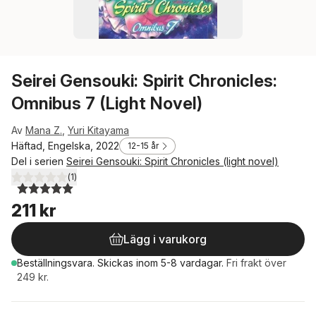
Seirei Gensouki: Spirit Chronicles:
Omnibus 7 (Light Novel)
Av
Mana Z.
,
Yuri Kitayama
Häftad, Engelska, 2022
12-15 år
Del i serien
Seirei Gensouki: Spirit Chronicles (light novel)
(
1
)
5,0
utav 5 stjärnor. Totalt antal röster:
211 kr
Lägg i varukorg
Beställningsvara.
Skickas
inom 5-8 vardagar
.
Fri frakt över
249 kr.