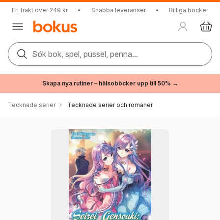
Fri frakt över 249 kr
•
Snabba leveranser
•
Billiga böcker
Sök bok, spel, pussel, penna...
Skapa nya rutiner – hälsoböcker upp till 50% →
Tecknade serier
Tecknade serier och romaner