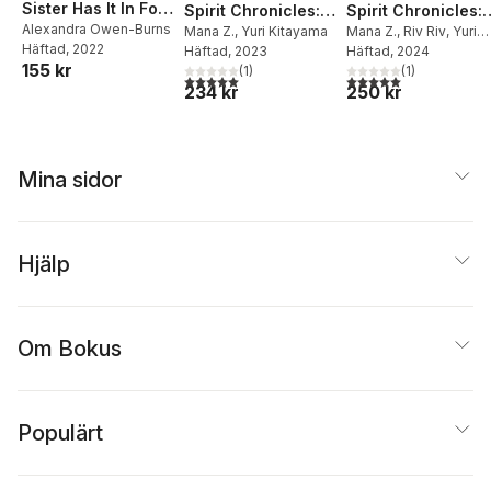
Sister Has It In For
Spirit Chronicles:
Spirit Chronicles:
Me! Volume 3 (Light
Alexandra Owen-Burns
Omnibus 9 (Light
Mana Z.
,
Yuri Kitayama
Omnibus 11 (Light
Mana Z.
,
Riv Riv
,
Yuri
Häftad
, 2022
Novel)
Häftad
, 2023
Kitayama
Häftad
, 2024
Novel)
Novel)
155 kr
(
1
)
(
1
)
5,0
utav 5 stjärnor. Totalt antal röster:
5,0
utav 5 stjärnor. Tota
234 kr
250 kr
Mina sidor
Hjälp
Om Bokus
Populärt