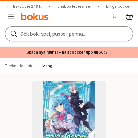
Fri frakt över 249 kr
•
Snabba leveranser
•
Billiga böcker
Sök bok, spel, pussel, penna...
Skapa nya rutiner – hälsoböcker upp till 50% →
Tecknade serier
Manga