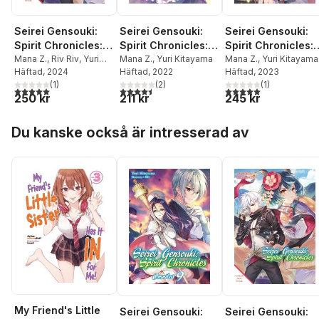
Seirei Gensouki:
Seirei Gensouki:
Seirei Gensouki:
Spirit Chronicles:
Spirit Chronicles:
Spirit Chronicles:
Omnibus 11 (Light
Mana Z.
,
Riv Riv
,
Yuri
Omnibus 4 (Light
Mana Z.
,
Yuri Kitayama
Omnibus 10 (Light
Mana Z.
,
Yuri Kitayama
Kitayama
Häftad
, 2024
Häftad
, 2022
Häftad
, 2023
Novel)
Novel)
Novel)
(
1
)
(
2
)
(
1
)
5,0
utav 5 stjärnor. Totalt antal röster:
4,5
utav 5 stjärnor. Totalt antal röster:
5,0
utav 5 stjärnor. Tota
250 kr
211 kr
245 kr
Hoppa över listan
Du kanske också är intresserad av
My Friend's Little
Seirei Gensouki:
Seirei Gensouki: