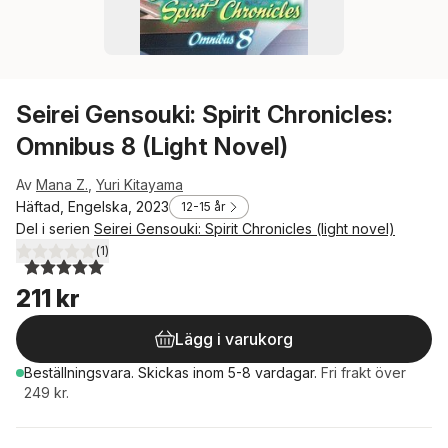
Seirei Gensouki: Spirit Chronicles:
Omnibus 8 (Light Novel)
Av
Mana Z.
,
Yuri Kitayama
Häftad, Engelska, 2023
12-15 år
Del i serien
Seirei Gensouki: Spirit Chronicles (light novel)
(
1
)
5,0
utav 5 stjärnor. Totalt antal röster:
211 kr
Lägg i varukorg
Beställningsvara.
Skickas
inom 5-8 vardagar
.
Fri frakt över
249 kr.