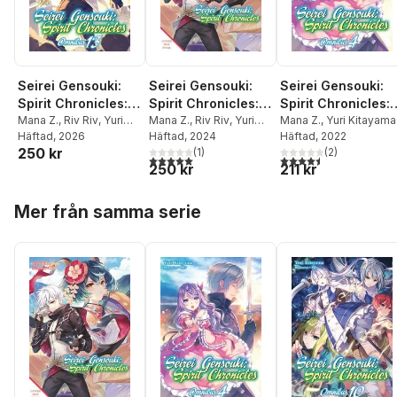
Seirei Gensouki:
Seirei Gensouki:
Seirei Gensouki:
Spirit Chronicles:
Spirit Chronicles:
Spirit Chronicles:
Omnibus 13 (Light
Mana Z.
,
Riv Riv
,
Yuri
Omnibus 11 (Light
Mana Z.
,
Riv Riv
,
Yuri
Omnibus 4 (Light
Mana Z.
,
Yuri Kitayama
Kitayama
Häftad
, 2026
Kitayama
Häftad
, 2024
Häftad
, 2022
Novel)
Novel)
Novel)
250 kr
(
1
)
(
2
)
5,0
utav 5 stjärnor. Totalt antal röster:
4,5
utav 5 stjärnor. Tota
250 kr
211 kr
Hoppa över listan
Mer från samma serie