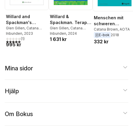
Willard and
Willard &
Menschen mit
Spackman's
Spackman. Terapia
schweren
Occupational
Glen Gillen
,
Catana
ocupacional
Glen Gillen
,
Catana
psychischen
Catana Brown
,
AOTA
Brown
Inbunden
,
Elelwani
, 2023
Brown
Inbunden
, 2024
Therapy
E-bok
2018
Erkrankungen
1 631 kr
Ramugondo
(
1
)
332 kr
5,0
utav 5 stjärnor. Totalt antal röster:
995 kr
Mina sidor
Hjälp
Om Bokus