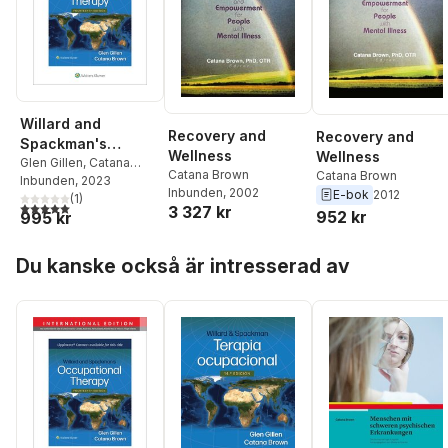
Willard and
Recovery and
Recovery and
Spackman's
Wellness
Wellness
Occupational
Glen Gillen
,
Catana
Catana Brown
Catana Brown
Brown
Inbunden
,
Elelwani
, 2023
Therapy
Inbunden
, 2002
E-bok
2012
Ramugondo
(
1
)
5,0
utav 5 stjärnor. Totalt antal röster:
3 327 kr
952 kr
995 kr
Hoppa över listan
Du kanske också är intresserad av