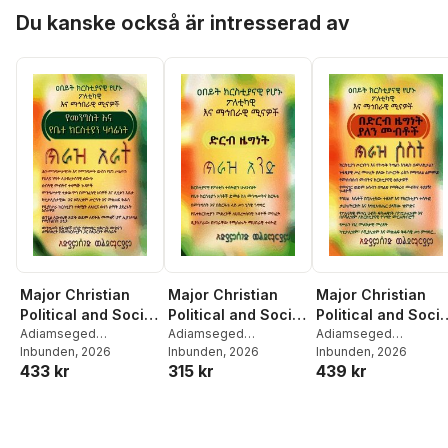
Hoppa över listan
Du kanske också är intresserad av
Major Christian
Major Christian
Major Christian
Political and Social
Political and Social
Political and Socia
Roles / The
Adiamseged
Roles / Christianity
Adiamseged
Roles / The Rights
Adiamseged
Woldemariam
Inbunden
, 2026
Woldemariam
Inbunden
, 2026
Woldemariam
Inbunden
, 2026
Responsibility of
of Dual Citizenshi
433 kr
315 kr
439 kr
the State and the
Volume Three
Church. Volume
four