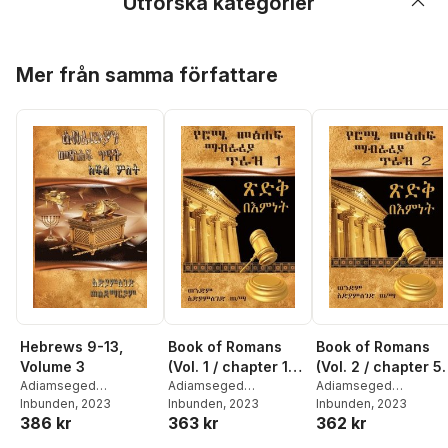
Utforska kategorier
Hoppa över listan
Mer från samma författare
Hebrews 9-13,
Book of Romans
Book of Romans
Volume 3
(Vol. 1 / chapter 1-
(Vol. 2 / chapter 5
Adiamseged
4)
Adiamseged
7)
Adiamseged
Woldemariam
Inbunden
, 2023
Woldemariam
Inbunden
, 2023
Woldemariam
Inbunden
, 2023
386 kr
363 kr
362 kr