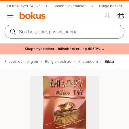
Fri frakt över 249 kr
•
Snabba leveranser
•
Billiga böcker
Sök bok, spel, pussel, penna...
Skapa nya rutiner – hälsoböcker upp till 50% →
Filosofi och religion
Religion och tro
Kristendom
Biblar