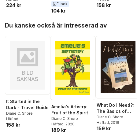
E-bok
224 kr
158 kr
104 kr
Hoppa över listan
Du kanske också är intresserad av
It Started in the
What Do I Need?:
Amelia's Artistry:
Dark - Travel Guide
The Basics of
Fruit of the Spirit
Diane C. Shore
Being Set Free
Diane C. Shore
Diane C. Shore
Häftad
Häftad
, 2019
Häftad
, 2020
158 kr
159 kr
189 kr