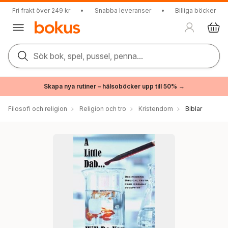
Fri frakt över 249 kr
•
Snabba leveranser
•
Billiga böcker
Sök bok, spel, pussel, penna...
Skapa nya rutiner – hälsoböcker upp till 50% →
Filosofi och religion
Religion och tro
Kristendom
Biblar