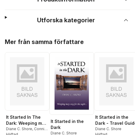
Utforska kategorier
Hoppa över listan
Mer från samma författare
It Started In The
It Started in the
It Started in the
Dark: Weeping may
Dark - Travel Guid
Dark
stay for the night
Diane C. Shore
,
Connie
Diane C. Shore
Diane C. Shore
Dixon
Häftad
Häftad