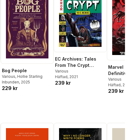
EC Archives: Tales
From The Crypt
Marvel Platin
Bog People
Volume 1
Various
Definitive Ca
Various
,
Hollie Starling
Häftad
, 2021
Various
239 kr
Inbunden
, 2025
Häftad
, 2021
229 kr
239 kr
al röster: