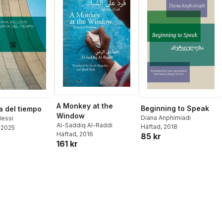
A Monkey at the
Beginning to Speak
a del tiempo
Window
Diana Anphimiadi
lessi
Al-Saddiq Al-Raddi
Häftad
, 2018
2025
Häftad
, 2016
85 kr
161 kr