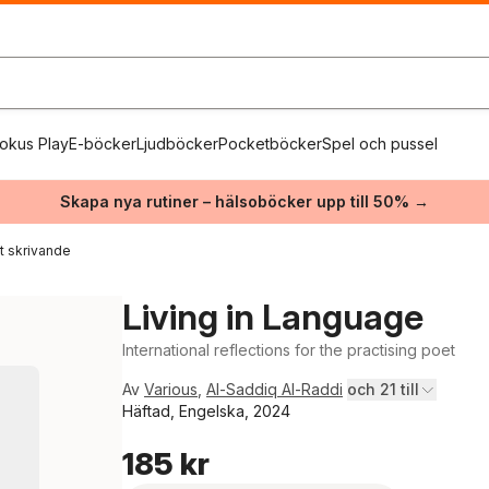
okus Play
E-böcker
Ljudböcker
Pocketböcker
Spel och pussel
Skapa nya rutiner – hälsoböcker upp till 50% →
vt skrivande
Living in Language
International reflections for the practising poet
Av
Various
,
Al-Saddiq Al-Raddi
och 21 till
Häftad, Engelska, 2024
185 kr