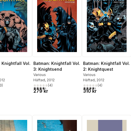
Knightfall Vol.
Batman: Knightfall Vol.
Batman: Knightfall Vol.
3: Knightsend
2: Knightquest
Various
Various
2012
Häftad
, 2012
Häftad
, 2012
3
)
(
4
)
(
4
)
stjärnor. Totalt antal röster:
4,3
utav 5 stjärnor. Totalt antal röster:
4,3
utav 5 stjärnor. Totalt ant
279 kr
310 kr