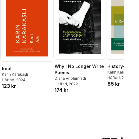
Why I No Longer Write
History-Geog
Real
Poems
Karin Karakaşlı
Karin Karakaşlı
Häftad
, 2017
Diana Anphimiadi
Häftad
, 2024
85 kr
Häftad
, 2022
123 kr
174 kr