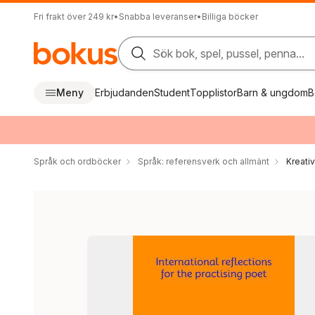
Fri frakt över 249 kr
•
Snabba leveranser
•
Billiga böcker
Sök bok, spel, pussel, penna...
Meny
Erbjudanden
Student
Topplistor
Barn & ungdom
B
Språk och ordböcker
Språk: referensverk och allmänt
Kreati