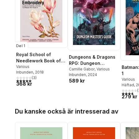
Del 1
Royal School of
Dungeons & Dragons
Needlework Book of
RPG: Dungeon
Embroidery
Various
Batman: 
Masters Guide
Camille Gabor
,
Various
Inbunden
, 2018
1
Inbunden
, 2024
(
3
)
Various
589 kr
5,0
utav 5 stjärnor. Totalt antal röster:
368 kr
Häftad
, 
(
3,7
utav 5 
279 kr
Hoppa över listan
Du kanske också är intresserad av