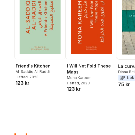
Friend's Kitchen
I Will Not Fold These
La curv
Al-Saddiq Al-Raddi
Maps
Diana Bel
Häftad
, 2023
E-bok
Mona Kareem
123 kr
Häftad
, 2023
75 kr
123 kr