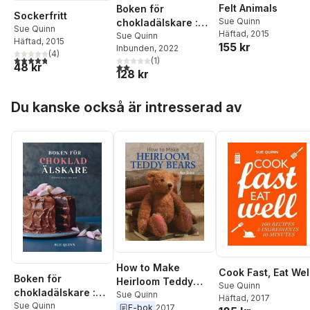
Felt Animals
Boken för
Sockerfritt
Sue Quinn
chokladälskare :
Sue Quinn
Häftad
, 2015
oumbärliga recept
Sue Quinn
Häftad
, 2015
155 kr
Inbunden
, 2022
(
4
)
4,8
utav 5 stjärnor. Totalt antal röster:
(
1
)
48 kr
2,0
utav 5 stjärnor. Totalt antal röster:
128 kr
Hoppa över listan
Du kanske också är intresserad av
How to Make
Cook Fast, Eat Wel
Boken för
Heirloom Teddy
Sue Quinn
chokladälskare :
Bears
Sue Quinn
Häftad
, 2017
oumbärliga recept
Sue Quinn
E-bok
2017