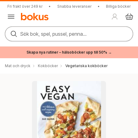
Fri frakt över 249 kr
•
Snabba leveranser
•
Billiga böcker
Sök bok, spel, pussel, penna...
Skapa nya rutiner – hälsoböcker upp till 50% →
Mat och dryck
Kokböcker
Vegetariska kokböcker