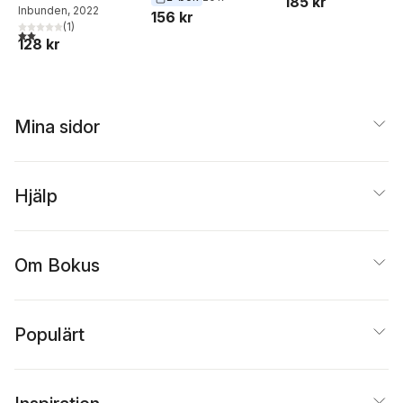
185 kr
Inbunden
, 2022
156 kr
(
1
)
2,0
utav 5 stjärnor. Totalt antal röster:
128 kr
Mina sidor
Hjälp
Om Bokus
Populärt