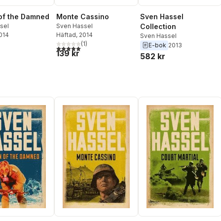
of the Damned
Monte Cassino
Sven Hassel
sel
Sven Hassel
Collection
2014
Häftad
, 2014
Sven Hassel
(
1
)
E-bok
2013
5,0
utav 5 stjärnor. Totalt antal röster:
139 kr
582 kr