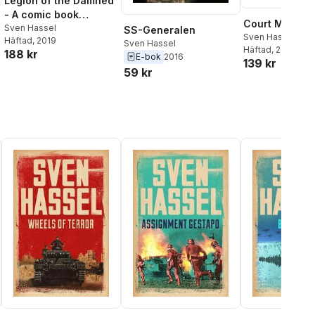
Legion of the Damned
- A comic book
Court Martial
adaptation
Sven Hassel
SS-Generalen
Sven Hassel
Häftad
, 2019
Sven Hassel
Häftad
, 2014
188 kr
E-bok
2016
139 kr
59 kr