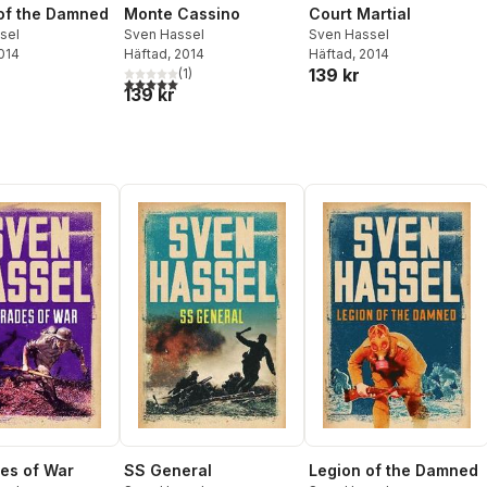
of the Damned
Monte Cassino
Court Martial
sel
Sven Hassel
Sven Hassel
2014
Häftad
, 2014
Häftad
, 2014
139 kr
(
1
)
5,0
utav 5 stjärnor. Totalt antal röster:
139 kr
es of War
SS General
Legion of the Damned