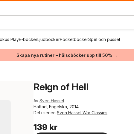
okus Play
E-böcker
Ljudböcker
Pocketböcker
Spel och pussel
Skapa nya rutiner – hälsoböcker upp till 50% →
Reign of Hell
Av
Sven Hassel
Häftad, Engelska, 2014
Del i serien
Sven Hassel War Classics
139 kr