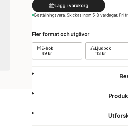
Lägg i varukorg
Beställningsvara.
Skickas
inom 5-8 vardagar
.
Fri f
Fler format och utgåvor
E-bok
Ljudbok
49 kr
113 kr
Be
Produk
Utfors