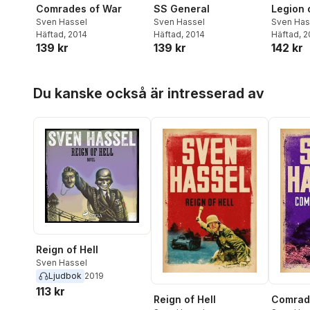
Comrades of War
SS General
Legion 
Sven Hassel
Sven Hassel
Sven Has
Häftad
, 2014
Häftad
, 2014
Häftad
, 
139 kr
139 kr
142 kr
Hoppa över listan
Du kanske också är intresserad av
Reign of Hell
Sven Hassel
Ljudbok
2019
113 kr
Reign of Hell
Comrad