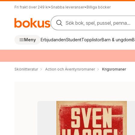
Fri frakt över 249 kr
•
Snabba leveranser
•
Billiga böcker
Sök bok, spel, pussel, penna...
Meny
Erbjudanden
Student
Topplistor
Barn & ungdom
B
Skönlitteratur
Action och Äventyrsromaner
Krigsromaner