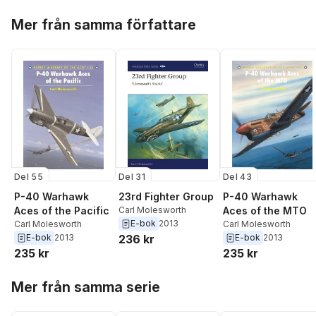
Hoppa över listan
Mer från samma författare
Del 55
Del 31
Del 43
P-40 Warhawk
23rd Fighter Group
P-40 Warhawk
Aces of the Pacific
Carl Molesworth
Aces of the MTO
E-bok
2013
Carl Molesworth
Carl Molesworth
E-bok
2013
236 kr
E-bok
2013
235 kr
235 kr
Hoppa över listan
Mer från samma serie