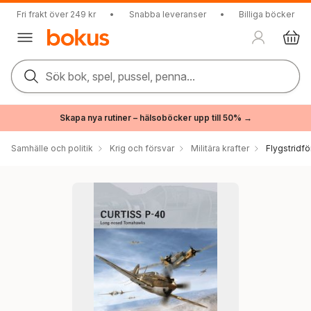
Fri frakt över 249 kr
•
Snabba leveranser
•
Billiga böcker
Sök bok, spel, pussel, penna...
Skapa nya rutiner – hälsoböcker upp till 50% →
Samhälle och politik
Krig och försvar
Militära krafter
Flygstridfö