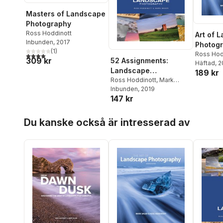
Masters of Landscape
Photography
Ross Hoddinott
Art of 
Inbunden
, 2017
Photogr
(
1
)
[update
Ross Hod
4,0
utav 5 stjärnor. Totalt antal röster:
309 kr
52 Assignments:
Bauer
Häftad
, 
Landscape
189 kr
Photography
Ross Hoddinott
,
Mark
Bauer
Inbunden
, 2019
147 kr
Hoppa över listan
Du kanske också är intresserad av