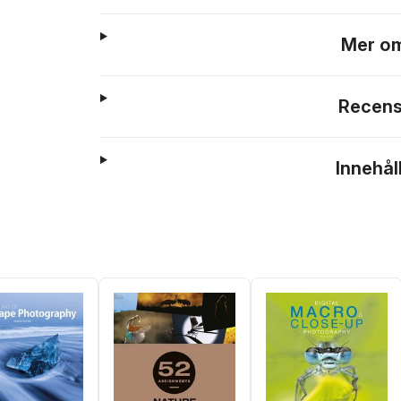
Mer om
Recens
Innehål