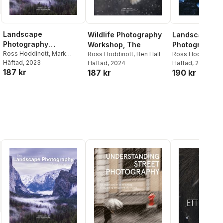
Landscape
Wildlife Photography
Landscape
Photography
Workshop, The
Photography
Workshop
Ross Hoddinott
,
Mark
Ross Hoddinott
,
Ben Hall
Workshop
Ross Hoddinott
,
Bauer
Häftad
, 2023
Häftad
, 2024
Bauer
Häftad
, 2012
187 kr
187 kr
190 kr