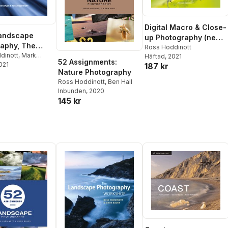
Digital Macro & Close-
Landscape
up Photography (new
aphy, The
edition)
Ross Hoddinott
d edition]
dinott
,
Mark
Häftad
, 2021
52 Assignments:
2021
187 kr
Nature Photography
Ross Hoddinott
,
Ben Hall
Inbunden
, 2020
145 kr