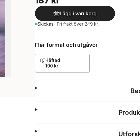
187 kr
Lägg i varukorg
Skickas
.
Fri frakt över 249 kr.
Fler format och utgåvor
Häftad
190 kr
Be
Produk
Utfors