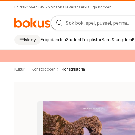
Fri frakt över 249 kr
•
Snabba leveranser
•
Billiga böcker
Sök bok, spel, pussel, penna...
Meny
Erbjudanden
Student
Topplistor
Barn & ungdom
B
Kultur
Konstböcker
Konsthistoria