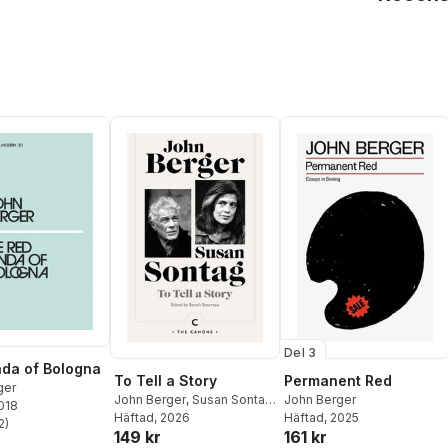
Del 3
da of Bologna
To Tell a Story
Permanent Red
ger
John Berger
,
Susan Sontag
,
John Berger
2018
Benoît Bourreau
Häftad
, 2026
Häftad
, 2025
2
)
stjärnor. Totalt antal röster:
149 kr
161 kr