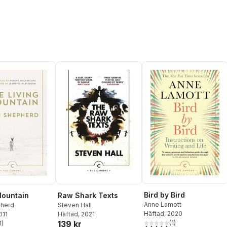
Bird by Bird
Mountain
Raw Shark Texts
Anne Lamott
herd
Steven Hall
Häftad
, 2020
011
Häftad
, 2021
139 kr
(
1
)
1
)
5,0
utav 5 stjärnor. Totalt ant
stjärnor. Totalt antal röster: