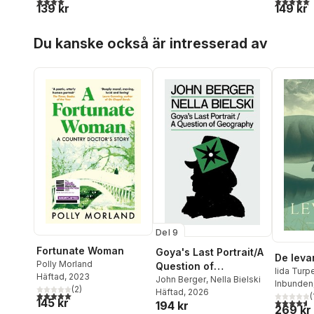
139 kr
149 kr
Hoppa över listan
Du kanske också är intresserad av
Del 9
Fortunate Woman
Goya's Last Portrait/A
De leva
Polly Morland
Question of
Iida Turp
Häftad
, 2023
Geography
John Berger
,
Nella Bielski
Inbunden
(
2
)
Häftad
, 2026
5,0
utav 5 stjärnor. Totalt antal röster:
(
145 kr
4,6
utav 5 
194 kr
269 kr