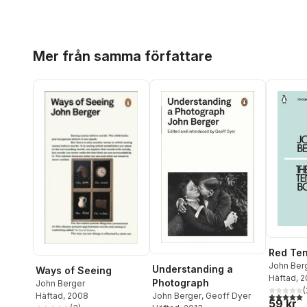
Hoppa över listan
Mer från samma författare
Red Ten
John Ber
Understanding a
Ways of Seeing
Häftad
, 
Photograph
John Berger
(
5,0
utav 5 
Häftad
, 2008
John Berger
,
Geoff Dyer
59 kr