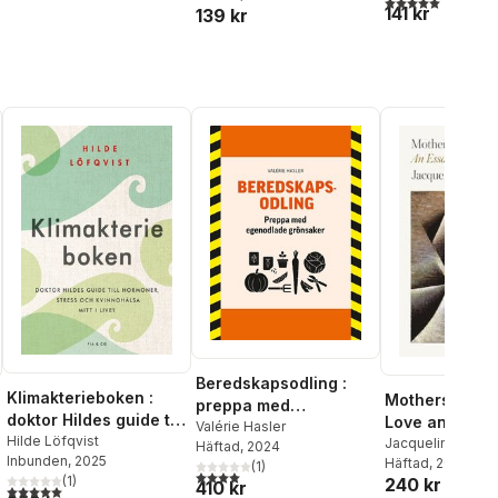
141 kr
139 kr
Beredskapsodling :
Klimakterieboken :
Mothers: An E
preppa med
doktor Hildes guide till
Love and Crue
egenodlade grönsaker
Valérie Hasler
hormoner, stress och
Hilde Löfqvist
Jacqueline Rose
Häftad
, 2024
Inbunden
, 2025
kvinnohälsa mitt i livet
Häftad
, 2019
(
1
)
al röster:
4,0
utav 5 stjärnor. Totalt antal röster:
(
1
)
240 kr
410 kr
5,0
utav 5 stjärnor. Totalt antal röster: