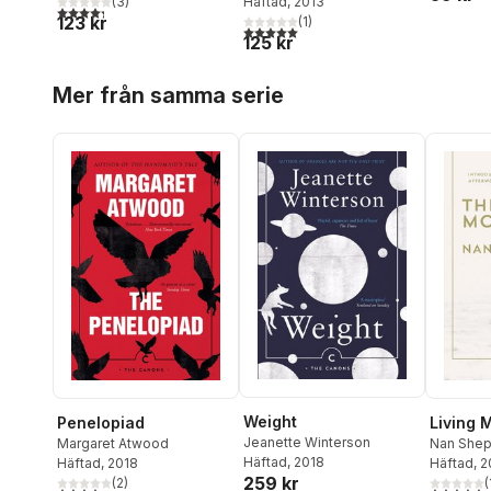
(
3
)
Häftad
, 2013
4,3
utav 5 stjärnor. Totalt antal röster:
123 kr
(
1
)
5,0
utav 5 stjärnor. Totalt antal röster:
125 kr
Hoppa över listan
Mer från samma serie
Weight
Penelopiad
Living 
Jeanette Winterson
Margaret Atwood
Nan Shep
Häftad
, 2018
Häftad
, 2018
Häftad
, 2
259 kr
(
2
)
(
4,0
utav 5 stjärnor. Totalt antal röster:
5,0
utav 5 