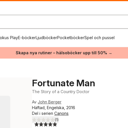
okus Play
E-böcker
Ljudböcker
Pocketböcker
Spel och pussel
Skapa nya rutiner – hälsoböcker upp till 50% →
Fortunate Man
The Story of a Country Doctor
Av
John Berger
Häftad, Engelska, 2016
Del i serien
Canons
(
1
)
5,0
utav 5 stjärnor. Totalt antal röster: