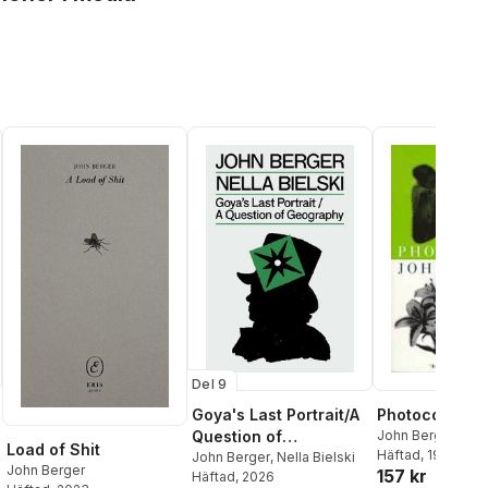
Del 9
Goya's Last Portrait/A
Photocopies
Question of
John Berger
Load of Shit
Häftad
, 1997
Geography
John Berger
,
Nella Bielski
John Berger
157 kr
Häftad
, 2026