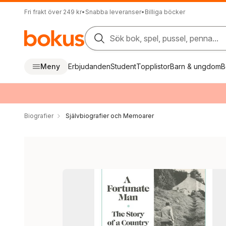
Fri frakt över 249 kr
•
Snabba leveranser
•
Billiga böcker
Sök bok, spel, pussel, penna...
Meny
Erbjudanden
Student
Topplistor
Barn & ungdom
B
Biografier
Självbiografier och Memoarer