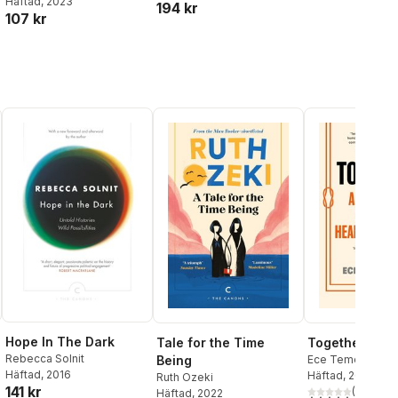
Häftad
, 2023
194 kr
107 kr
Hope In The Dark
Tale for the Time
Together
Rebecca Solnit
Being
Ece Temelkuran
Häftad
, 2016
Häftad
, 2025
Ruth Ozeki
141 kr
(
1
)
Häftad
, 2022
al röster:
5,0
utav 5 stjärnor.