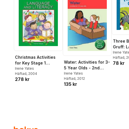
Three B
Gruff: L
Favouri
Irene Yat
Christmas Activities
Häftad
, 
Water: Activities for 3-
78 kr
for Key Stage 1
5 Year Olds - 2nd
Language and
Irene Yates
Edition
Irene Yates
Häftad
, 2004
Literacy
278 kr
Häftad
, 2012
135 kr