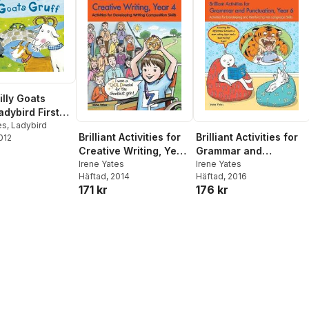
illy Goats
adybird First
te Tales
es
,
Ladybird
Brilliant Activities for
Brilliant Activities for
2012
Creative Writing, Year
Grammar and
4
Irene Yates
Punctuation, Year 6
Irene Yates
Häftad
, 2014
Häftad
, 2016
171 kr
176 kr