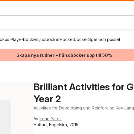
okus Play
E-böcker
Ljudböcker
Pocketböcker
Spel och pussel
Skapa nya rutiner – hälsoböcker upp till 50% →
Brilliant Activities fo
Year 2
Activities for Developing and Reinforcing Key Lang
Av
Irene Yates
Häftad, Engelska, 2015