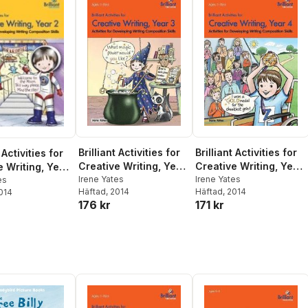
Brilliant Activities for
Brilliant Activities for
 Activities for
Creative Writing, Year
Creative Writing, Year
e Writing, Year
3
Irene Yates
4
Irene Yates
es
Häftad
, 2014
Häftad
, 2014
2014
176 kr
171 kr