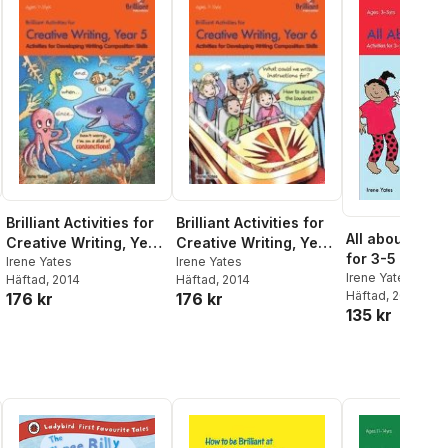
Brilliant Activities for
Brilliant Activities for
All about Us: A
Creative Writing, Year
Creative Writing, Year
for 3-5 Year O
5
Irene Yates
6
Irene Yates
2nd Edition
Irene Yates
Häftad
, 2014
Häftad
, 2014
Häftad
, 2012
176 kr
176 kr
135 kr