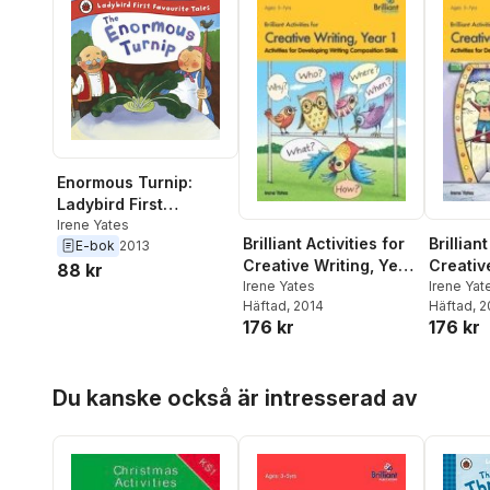
Enormous Turnip:
Ladybird First
Favourite Tales
Irene Yates
Brilliant Activities for
Brilliant
E-bok
2013
Creative Writing, Year
Creativ
88 kr
1
Irene Yates
2
Irene Yat
Häftad
, 2014
Häftad
, 
176 kr
176 kr
Hoppa över listan
Du kanske också är intresserad av