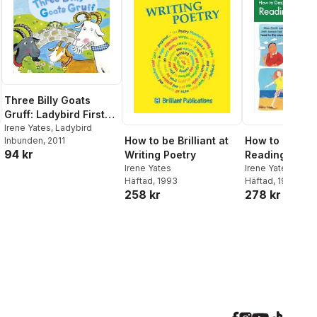
Three Billy Goats
Gruff: Ladybird First
Favourite Tales
Irene Yates
,
Ladybird
How to Dazzle
How to be Brilliant at
Inbunden
, 2011
94 kr
Reading for M
Writing Poetry
Irene Yates
Irene Yates
Häftad
, 1999
Häftad
, 1993
278 kr
258 kr