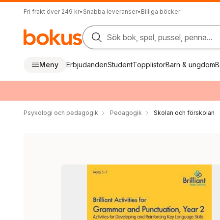
Fri frakt över 249 kr
•
Snabba leveranser
•
Billiga böcker
Sök bok, spel, pussel, penna...
Meny
Erbjudanden
Student
Topplistor
Barn & ungdom
B
Psykologi och pedagogik
Pedagogik
Skolan och förskolan