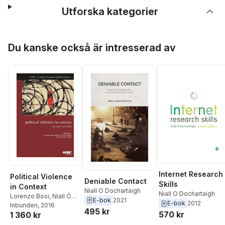
Utforska kategorier
Hoppa över listan
Du kanske också är intresserad av
Internet Research
Political Violence
Deniable Contact
Skills
in Context
Niall O Dochartaigh
Niall O Dochartaigh
Lorenzo Bosi
,
Niall Ó
E-bok
2021
E-bok
2012
Dochartaigh
Inbunden
, 2016
,
Daniela
495 kr
570 kr
1 360 kr
Pisoiu