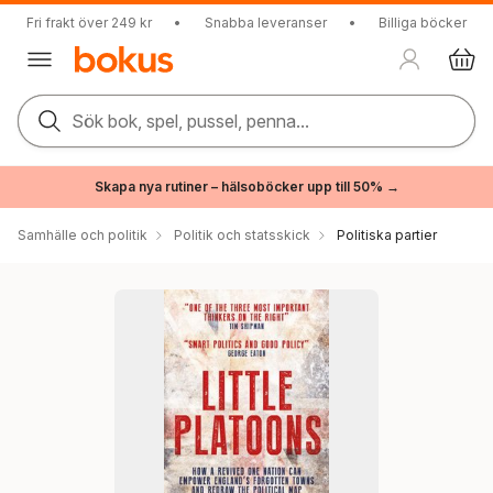
Fri frakt över 249 kr
•
Snabba leveranser
•
Billiga böcker
Sök bok, spel, pussel, penna...
Skapa nya rutiner – hälsoböcker upp till 50% →
Samhälle och politik
Politik och statsskick
Politiska partier