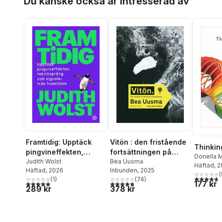
Du kanske också är intresserad av
Framtidig: Upptäck
Vitön : den fristående
Thinkin
pingvineffekten,
fortsättningen på
Donella
tekniksprång och
Judith Wolst
Expeditionen
Bea Uusma
Wright
Häftad
, 
Häftad
, 2026
Inbunden
, 2025
signaler från
(
4,7
utav 5 
(
1
)
(
74
)
framtiden
177 kr
5,0
utav 5 stjärnor. Totalt antal röster:
4,8
utav 5 stjärnor. Totalt antal röster:
289 kr
378 kr