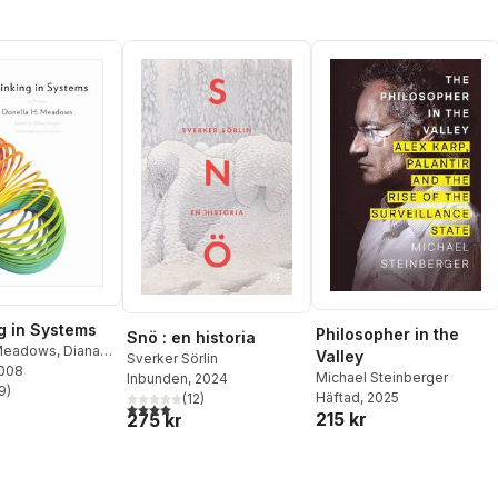
g in Systems
Philosopher in the
Snö : en historia
 Meadows
,
Diana
Valley
Sverker Sörlin
2008
Michael Steinberger
Inbunden
, 2024
9
)
Häftad
, 2025
(
12
)
stjärnor. Totalt antal röster:
4,0
utav 5 stjärnor. Totalt antal röster:
215 kr
275 kr