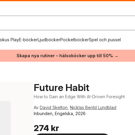
okus Play
E-böcker
Ljudböcker
Pocketböcker
Spel och pussel
Skapa nya rutiner – hälsoböcker upp till 50% →
Future Habit
How to Gain an Edge With AI-Driven Foresight
Av
David Skelton
,
Nicklas Berild Lundblad
Inbunden, Engelska, 2026
274 kr