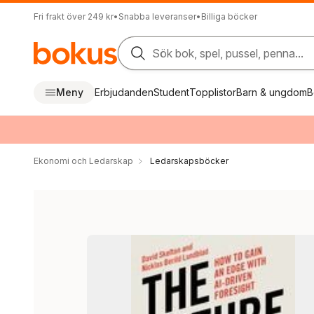
Fri frakt över 249 kr
•
Snabba leveranser
•
Billiga böcker
Sök bok, spel, pussel, penna...
Meny
Erbjudanden
Student
Topplistor
Barn & ungdom
B
Ekonomi och Ledarskap
Ledarskapsböcker