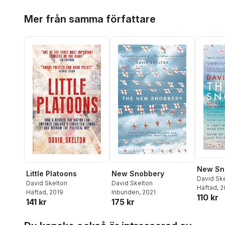
Hoppa över listan
Mer från samma författare
New Sn
Little Platoons
New Snobbery
David Sk
David Skelton
David Skelton
Häftad
, 
Häftad
, 2019
Inbunden
, 2021
110 kr
141 kr
175 kr
Hoppa över listan