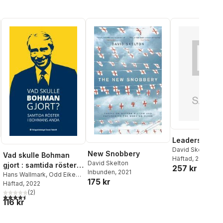
Leadership Di
David Skelton
New Snobbery
Vad skulle Bohman
Häftad
, 2026
David Skelton
gjort : samtida röster i
257 kr
Inbunden
, 2021
Bohmans anda
Hans Wallmark
,
Odd Eiken
,
175 kr
Krister Thelin
Häftad
, 2022
,
Tove
Lifvendahl
(
2
)
,
Catarina
4,5
utav 5 stjärnor. Totalt antal röster:
116 kr
Kärkkinen
,
Fredrik Hultman
,
Nicklas Berild Lundblad
,
Maria Malmer Stenergard
,