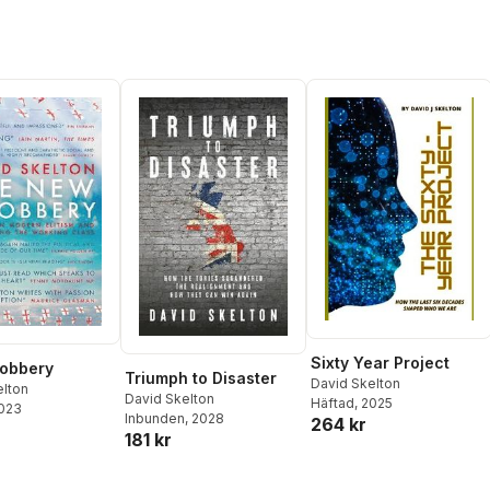
Sixty Year Project
obbery
Triumph to Disaster
David Skelton
elton
David Skelton
Häftad
, 2025
2023
Inbunden
, 2028
264 kr
181 kr