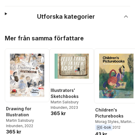
Utforska kategorier
Hoppa över listan
Mer från samma författare
Illustrators'
Sketchbooks
Martin Salisbury
Inbunden
, 2023
Drawing for
Children's
365 kr
Illustration
Picturebooks
Martin Salisbury
Morag Styles
,
Martin
Inbunden
, 2022
Salisbury
E-bok
2012
365 kr
43 kr