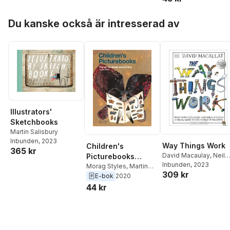
Hoppa över listan
Du kanske också är intresserad av
Illustrators'
Sketchbooks
Martin Salisbury
Inbunden
, 2023
Way Things Work
Children's
365 kr
David Macaulay
,
Neil
Picturebooks
Ardley
Inbunden
, 2023
Second Edition
Morag Styles
,
Martin
309 kr
Salisbury
E-bok
2020
44 kr