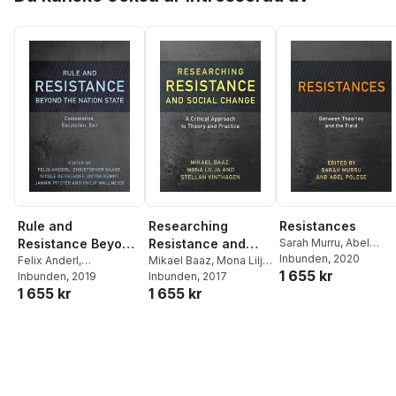
Rule and
Researching
Resistances
Resistance Beyond
Resistance and
Sarah Murru
,
Abel
Polese
Inbunden
, 2020
the Nation State
Felix Anderl
,
Social Change
Mikael Baaz
,
Mona Lilja
,
1 655 kr
Christopher Daase
Inbunden
, 2019
,
Stellan Vinthagen
Inbunden
, 2017
1 655 kr
1 655 kr
Nicole Deitelhoff
,
Victor Kempf
,
Jannik
Pfister
,
Philip Wallmeier