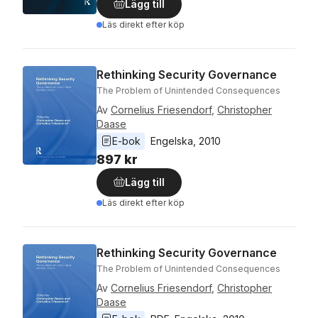
Lägg till
Läs direkt efter köp
Rethinking Security Governance
The Problem of Unintended Consequences
Av
Cornelius Friesendorf
,
Christopher
Daase
E-bok
Engelska
, 
2010
897 kr
Lägg till
Läs direkt efter köp
Rethinking Security Governance
The Problem of Unintended Consequences
Av
Cornelius Friesendorf
,
Christopher
Daase