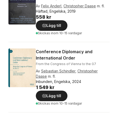
Av
Felix Anderl
,
Christopher Daase
m. fl.
Häftad, Engelska, 2019
558 kr
Lägg till
Skickas
inom 10-15 vardagar
Conference Diplomacy and
International Order
From the Congress of Vienna to the G7
Av
Sebastian Schindler
,
Christopher
Daase
m. fl.
Inbunden, Engelska, 2024
1 549 kr
Lägg till
Skickas
inom 10-15 vardagar