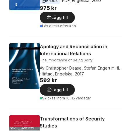
E-bok
PDF
, 
Engelska
, 
2010
975 kr
Lägg till
Läs direkt efter köp
Apology and Reconciliation in
International Relations
The Importance of Being Sorry
Av
Christopher Daase
,
Stefan Engert
m. fl.
Häftad, Engelska, 2017
592 kr
Lägg till
Skickas
inom 10-15 vardagar
Transformations of Security
Studies