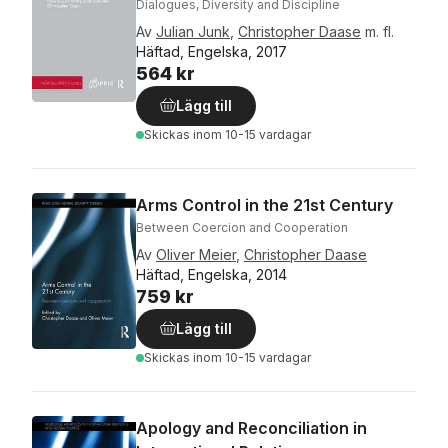
Dialogues, Diversity and Discipline
Av
Julian Junk
,
Christopher Daase
m. fl.
Häftad, Engelska, 2017
564 kr
Lägg till
Skickas
inom 10-15 vardagar
Arms Control in the 21st Century
Between Coercion and Cooperation
Av
Oliver Meier
,
Christopher Daase
Häftad, Engelska, 2014
759 kr
Lägg till
Skickas
inom 10-15 vardagar
Apology and Reconciliation in