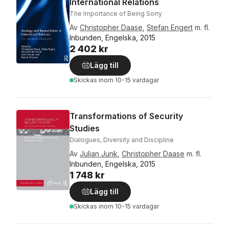
International Relations
The Importance of Being Sorry
Av
Christopher Daase
,
Stefan Engert
m. fl.
Inbunden, Engelska, 2015
2 402 kr
Lägg till
Skickas
inom 10-15 vardagar
Transformations of Security
Studies
Dialogues, Diversity and Discipline
Av
Julian Junk
,
Christopher Daase
m. fl.
Inbunden, Engelska, 2015
1 748 kr
Lägg till
Skickas
inom 10-15 vardagar