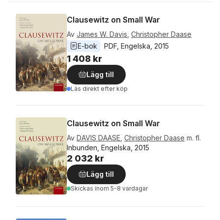
Clausewitz on Small War
Av
James W. Davis
,
Christopher Daase
E-bok
PDF
, 
Engelska
, 
2015
1 408 kr
Lägg till
Läs direkt efter köp
Clausewitz on Small War
Av
DAVIS DAASE
,
Christopher Daase
m. fl.
Inbunden, Engelska, 2015
2 032 kr
Lägg till
Skickas
inom 5-8 vardagar