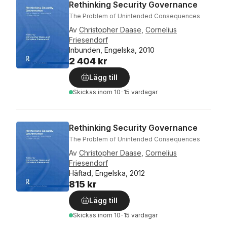
Rethinking Security Governance
The Problem of Unintended Consequences
Av
Christopher Daase
,
Cornelius
Friesendorf
Inbunden, Engelska, 2010
2 404 kr
Lägg till
Skickas
inom 10-15 vardagar
Rethinking Security Governance
The Problem of Unintended Consequences
Av
Christopher Daase
,
Cornelius
Friesendorf
Häftad, Engelska, 2012
815 kr
Lägg till
Skickas
inom 10-15 vardagar