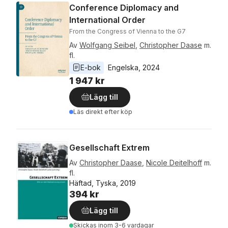
Conference Diplomacy and
International Order
From the Congress of Vienna to the G7
Av
Wolfgang Seibel
,
Christopher Daase
m.
fl.
E-bok
Engelska
, 
2024
1 947 kr
Lägg till
Läs direkt efter köp
Gesellschaft Extrem
Av
Christopher Daase
,
Nicole Deitelhoff
m.
fl.
Häftad, Tyska, 2019
394 kr
Lägg till
Skickas
inom 3-6 vardagar