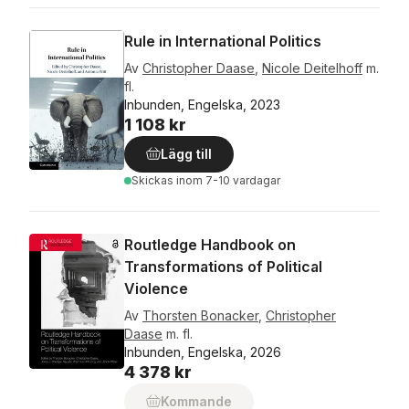
Rule in International Politics
Av
Christopher Daase
,
Nicole Deitelhoff
m.
fl.
Inbunden, Engelska, 2023
1 108 kr
Lägg till
Skickas
inom 7-10 vardagar
Routledge Handbook on
Transformations of Political
Violence
Av
Thorsten Bonacker
,
Christopher
Daase
m. fl.
Inbunden, Engelska, 2026
4 378 kr
Kommande