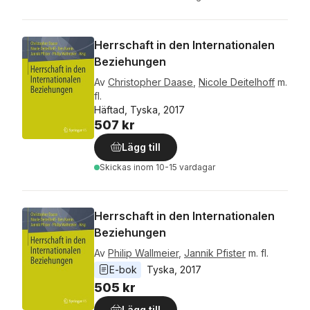
Herrschaft in den Internationalen
Beziehungen
Av
Christopher Daase
,
Nicole Deitelhoff
m.
fl.
Häftad, Tyska, 2017
507 kr
Lägg till
Skickas
inom 10-15 vardagar
Herrschaft in den Internationalen
Beziehungen
Av
Philip Wallmeier
,
Jannik Pfister
m. fl.
E-bok
Tyska
, 
2017
505 kr
Lägg till