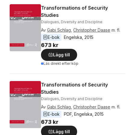
Transformations of Security
Studies
Dialogues, Diversity and Discipline
Av
Gabi Schlag
,
Christopher Daase
m. fl.
E-bok
Engelska
, 
2015
673 kr
Lägg till
Läs direkt efter köp
Transformations of Security
Studies
Dialogues, Diversity and Discipline
Av
Gabi Schlag
,
Christopher Daase
m. fl.
E-bok
PDF
, 
Engelska
, 
2015
673 kr
Lägg till