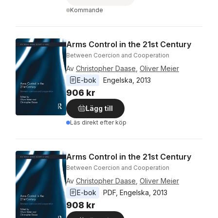
Kommande
Arms Control in the 21st Century
Between Coercion and Cooperation
Av
Christopher Daase
,
Oliver Meier
E-bok
Engelska
, 
2013
906 kr
Lägg till
Läs direkt efter köp
Arms Control in the 21st Century
Between Coercion and Cooperation
Av
Christopher Daase
,
Oliver Meier
E-bok
PDF
, 
Engelska
, 
2013
908 kr