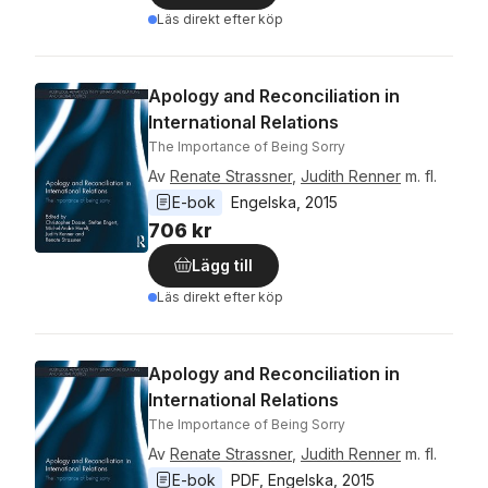
Läs direkt efter köp
Apology and Reconciliation in
International Relations
The Importance of Being Sorry
Av
Renate Strassner
,
Judith Renner
m. fl.
E-bok
Engelska
, 
2015
706 kr
Lägg till
Läs direkt efter köp
Apology and Reconciliation in
International Relations
The Importance of Being Sorry
Av
Renate Strassner
,
Judith Renner
m. fl.
E-bok
PDF
, 
Engelska
, 
2015