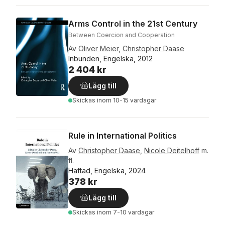
Arms Control in the 21st Century
Between Coercion and Cooperation
Av
Oliver Meier
,
Christopher Daase
Inbunden, Engelska, 2012
2 404 kr
Lägg till
Skickas
inom 10-15 vardagar
Rule in International Politics
Av
Christopher Daase
,
Nicole Deitelhoff
m.
fl.
Häftad, Engelska, 2024
378 kr
Lägg till
Skickas
inom 7-10 vardagar