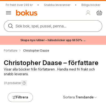
Fri frakt över 249 kr
•
Snabba leveranser
•
Billiga böcker
Sök bok, spel, pussel, penna...
Skapa nya rutiner – hälsoböcker upp till 50% →
Författare
Christopher Daase
Christopher Daase – författare
Visar alla böcker från författaren . Handla med fri frakt och
snabb leverans.
31
produkter
Filtrera
Sortera:
Trendande