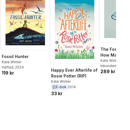
The Fossil Hun
How Mary Ann
Fossil Hunter
Unearthed the
Kate Winter
Kate Winter
Inbunden
, 2027
about the Din
Häftad
, 2024
Happy Ever Afterlife of
289 kr
119 kr
Rosie Potter (RIP)
Kate Winter
E-bok
2014
33 kr