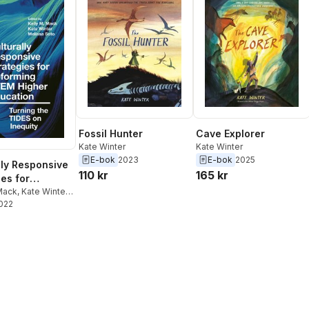
Fossil Hunter
Cave Explorer
Kate Winter
Kate Winter
E-bok
2023
E-bok
2025
lly Responsive
110 kr
165 kr
ies for
ing STEM
 Mack
,
Kate Winter
,
Soto
2022
Education