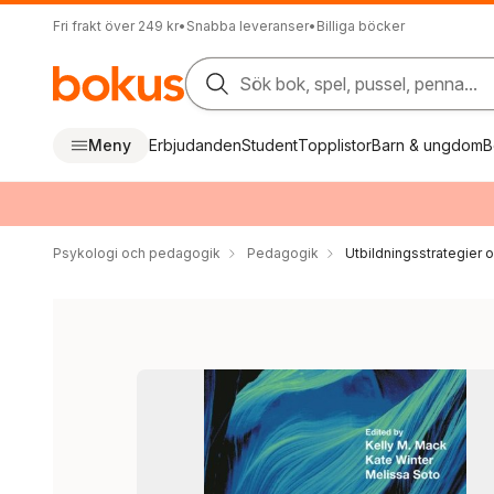
Fri frakt över 249 kr
•
Snabba leveranser
•
Billiga böcker
Sök bok, spel, pussel, penna...
Meny
Erbjudanden
Student
Topplistor
Barn & ungdom
B
Psykologi och pedagogik
Pedagogik
Utbildningsstrategier o