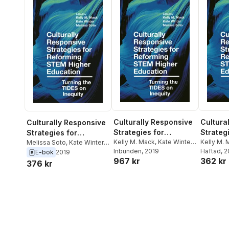
Culturally Responsive
Cultura
Culturally Responsive
Strategies for
Strateg
Strategies for
Reforming STEM
Kelly M. Mack
,
Kate Winter
,
Reform
Kelly M.
Reforming STEM
Melissa Soto
,
Kate Winter
,
Melissa Soto
Inbunden
, 2019
Melissa 
Häftad
, 
Kelly M. Mack
E-bok
2019
Higher Education
Higher 
Higher Education
967 kr
362 kr
376 kr