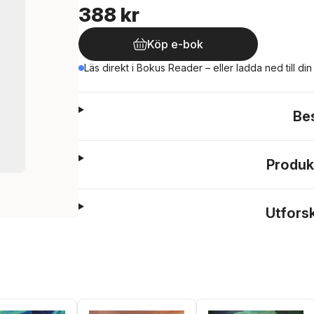
388 kr
Köp e-bok
Läs direkt i Bokus Reader – eller ladda ned till di
Be
Produk
Utfors