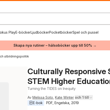
okus Play
E-böcker
Ljudböcker
Pocketböcker
Spel och pussel
Skapa nya rutiner – hälsoböcker upp till 50% →
ch utbildningspolitik
Culturally Responsive 
STEM Higher Educatio
Turning the TIDES on Inequity
Av
Melissa Soto
,
Kate Winter
och 1 till
E-bok
PDF
, 
Engelska
, 
2019