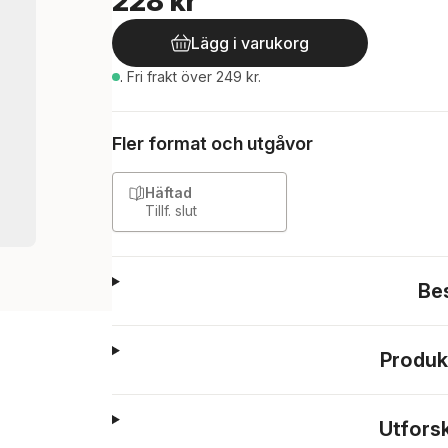
228 kr
Lägg i varukorg
.
Fri frakt över 249 kr.
Fler format och utgåvor
Häftad
Tillf. slut
Be
Produk
Utfors