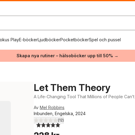
okus Play
E-böcker
Ljudböcker
Pocketböcker
Spel och pussel
Skapa nya rutiner – hälsoböcker upp till 50% →
Let Them Theory
A Life-Changing Tool That Millions of People Can’
Av
Mel Robbins
Inbunden, Engelska, 2024
(
12
)
5,0
utav 5 stjärnor. Totalt antal röster: