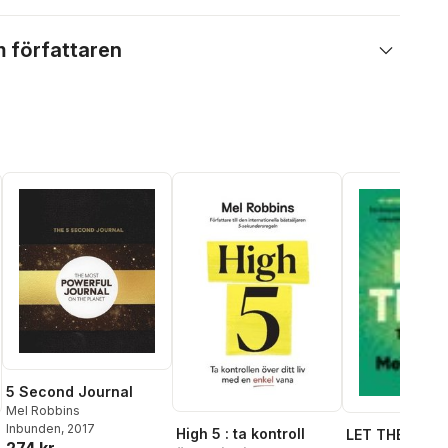
 författaren
5 Second Journal
Mel Robbins
Inbunden
, 2017
High 5 : ta kontroll
LET THEM-TE
274 kr