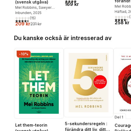
förändra 
4,1
utav 5 stjärnor. Totalt antal röster:
(svensk utgåva)
169 kr
arbete o
Mel Robb
Mel Robbins
,
Sawyer
Häftad
, 
självfö
Robbins
Inbunden
, 2025
(
(
15
)
4,3
utav 5 
4,5
utav 5 stjärnor. Totalt antal röster:
258 kr
209 kr
231 kr
Hoppa över listan
Du kanske också är intresserad av
-10%
Del 1
5-sekundersregeln :
Let them-teorin
Courag
förändra ditt liv, ditt
(svensk utgåva)