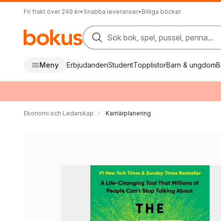
Fri frakt över 249 kr
•
Snabba leveranser
•
Billiga böcker
Sök bok, spel, pussel, penna...
Meny
Erbjudanden
Student
Topplistor
Barn & ungdom
B
Ekonomi och Ledarskap
Karriärplanering