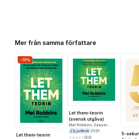
Hoppa över listan
Mer från samma författare
-10%
Let them-teorin
(svensk utgåva)
Mel Robbins
,
Sawyer
Robins
Ljudbok
2025
5-sekun
Let them-teorin
(
53
)