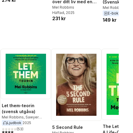
över ditt liv med en
(Svensk utgåv
enkel vana
Mel Robbins
Mel Robbins
,
Saw
Häftad
, 2025
Robbins
E-bok
231 kr
149 kr
Let them-teorin
(svensk utgåva)
Mel Robbins
,
Sawyer
Robins
Ljudbok
2025
The Let Them
5 Second Rule
(
53
)
4,1
utav 5 stjärnor. Totalt antal röster:
A Life-Changi
Mel Robbins