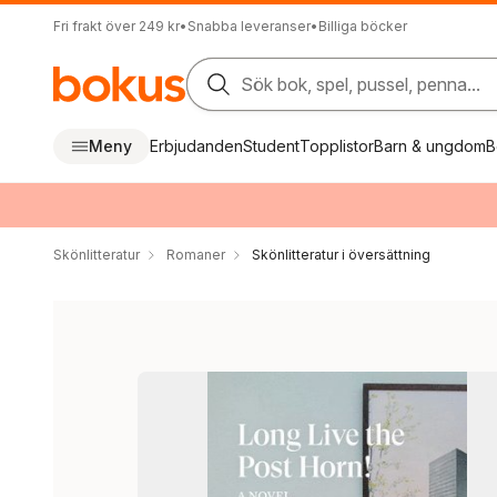
Fri frakt över 249 kr
•
Snabba leveranser
•
Billiga böcker
Sök bok, spel, pussel, penna...
Meny
Erbjudanden
Student
Topplistor
Barn & ungdom
B
Skönlitteratur
Romaner
Skönlitteratur i översättning