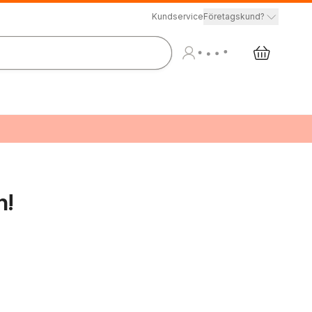
Kundservice
Företagskund?
n!