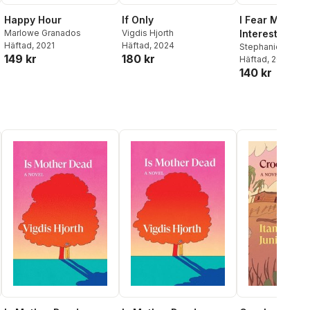
Happy Hour
If Only
I Fear My Pain
Marlowe Granados
Vigdis Hjorth
Interests You
Häftad
, 2021
Häftad
, 2024
Stephanie LaCav
149 kr
180 kr
Häftad
, 2022
140 kr