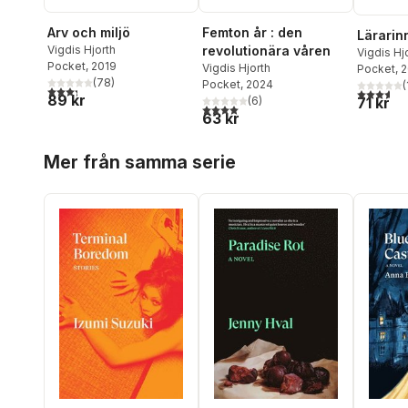
Arv och miljö
Femton år : den
Lärarin
Vigdis Hjorth
revolutionära våren
Vigdis Hj
Pocket
, 2019
Vigdis Hjorth
Pocket
, 
(
78
)
Pocket
, 2024
(
3,3
utav 5 stjärnor. Totalt antal röster:
3,6
utav 5 
89 kr
71 kr
(
6
)
4,0
utav 5 stjärnor. Totalt antal röster:
63 kr
Hoppa över listan
Mer från samma serie