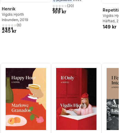
(
20
)
3,4
utav 5 stjärnor. Totalt antal röster:
Henrik
Repetition
169 kr
Vigdis Hjorth
Vigdis Hjorth
Inbunden
, 2019
Häftad
, 2026
(
6
)
149 kr
3,7
utav 5 stjärnor. Totalt antal röster:
al röster:
245 kr