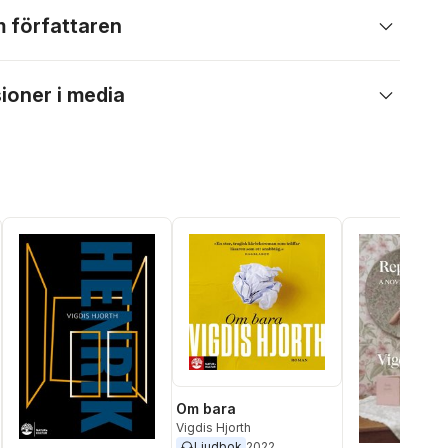
 författaren
ioner i media
Om bara
Vigdis Hjorth
Ljudbok
2022