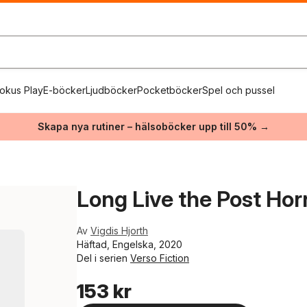
okus Play
E-böcker
Ljudböcker
Pocketböcker
Spel och pussel
Skapa nya rutiner – hälsoböcker upp till 50% →
Long Live the Post Hor
Av
Vigdis Hjorth
Häftad, Engelska, 2020
Del i serien
Verso Fiction
153 kr