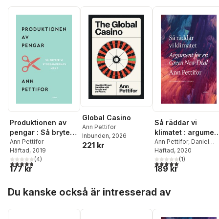
Global Casino
Produktionen av
Så räddar vi
Ann Pettifor
pengar : Så bryter
klimatet : argumen
Inbunden
, 2026
vi storbankernas
Ann Pettifor
för en Green New
Ann Pettifor
,
Daniel
221 kr
Häftad
, 2019
Suhonen
Häftad
, 2020
makt
Deal
(
4
)
(
1
)
4,8
utav 5 stjärnor. Totalt antal röster:
5,0
utav 5 stjärnor. Tota
177 kr
189 kr
Hoppa över listan
Du kanske också är intresserad av