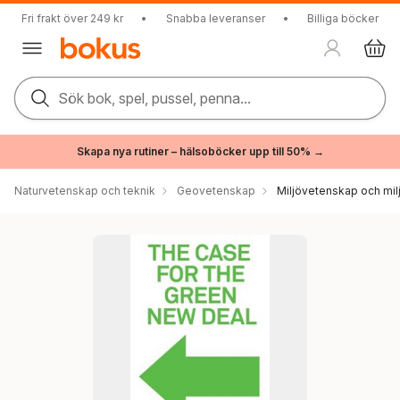
Fri frakt över 249 kr
•
Snabba leveranser
•
Billiga böcker
Sök bok, spel, pussel, penna...
Skapa nya rutiner – hälsoböcker upp till 50% →
Naturvetenskap och teknik
Geovetenskap
Miljövetenskap och milj