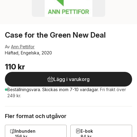
Case for the Green New Deal
Av
Ann Pettifor
Häftad, Engelska, 2020
110 kr
Lägg i varukorg
Beställningsvara.
Skickas
inom 7-10 vardagar
.
Fri frakt över
249 kr.
Fler format och utgåvor
Inbunden
E-bok
156 kr
84 kr