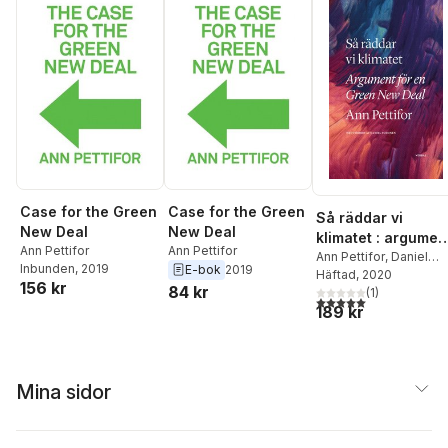
Case for the Green
Case for the Green
Så räddar vi
New Deal
New Deal
klimatet : argumen
Ann Pettifor
Ann Pettifor
för en Green New
Ann Pettifor
,
Daniel
Inbunden
, 2019
E-bok
2019
Suhonen
Häftad
, 2020
Deal
156 kr
84 kr
(
1
)
5,0
utav 5 stjärnor. Tota
189 kr
Mina sidor