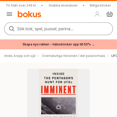
Fri frakt över 249 kr
•
Snabba leveranser
•
Billiga böcker
Sök bok, spel, pussel, penna...
Skapa nya rutiner – hälsoböcker upp till 50% →
Ande, kropp och själ
Övernaturliga fenomen / det paranormala
UFO