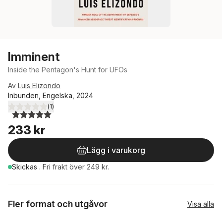
Imminent
Inside the Pentagon's Hunt for UFOs
Av
Luis Elizondo
Inbunden, Engelska, 2024
(
1
)
5,0
utav 5 stjärnor. Totalt antal röster:
233 kr
Lägg i varukorg
Skickas
.
Fri frakt över 249 kr.
Fler format och utgåvor
Visa alla