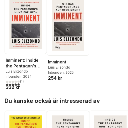
Imminent: Inside
Imminent
the Pentagon's
Luis Elizondo
Hunt for UFOs
Luis Elizondo
Inbunden
, 2025
Inbunden
, 2024
254 kr
(
1
)
5,0
utav 5 stjärnor. Totalt antal röster:
332 kr
Hoppa över listan
Du kanske också är intresserad av