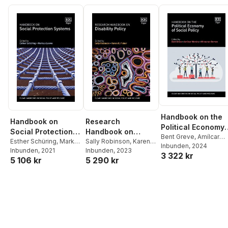
Handbook on the
Handbook on
Research
Political Economy
Social Protection
Handbook on
of Social Policy
Bent Greve
,
Amílcar
Systems
Esther Schüring
,
Markus
Disability Policy
Sally Robinson
,
Karen
Moreira
Inbunden
,
Minna van
, 2024
Loewe
Inbunden
, 2021
R. Fisher
Inbunden
, 2023
3 322 kr
Gerven
5 106 kr
5 290 kr