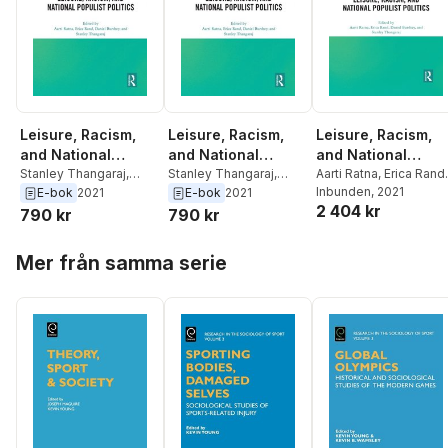
Leisure, Racism,
Leisure, Racism,
Leisure, Racism,
and National
and National
and National
Populist Politics
Stanley Thangaraj
,
Populist Politics
Stanley Thangaraj
,
Populist Politics
Aarti Ratna
,
Erica Rand
,
Daniel Burdsey
,
Erica
Daniel Burdsey
,
Erica
Daniel Burdsey
Inbunden
, 2021
,
Stanl
E-bok
2021
E-bok
2021
2 404 kr
Rand
,
Aarti Ratna
Rand
,
Aarti Ratna
Thangaraj
790 kr
790 kr
Hoppa över listan
Mer från samma serie