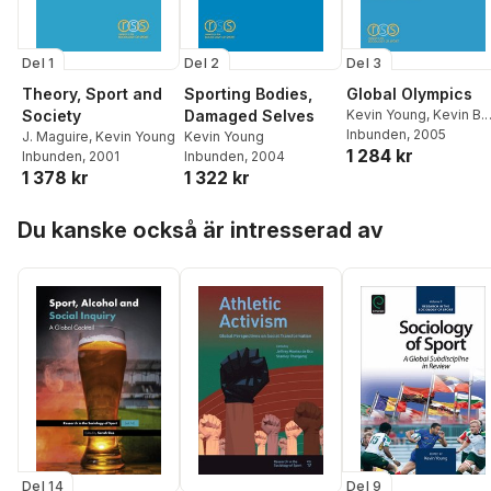
Del 1
Del 2
Del 3
Theory, Sport and
Sporting Bodies,
Global Olympics
Society
Damaged Selves
Kevin Young
,
Kevin B.
Wamsley
Inbunden
, 2005
J. Maguire
,
Kevin Young
Kevin Young
1 284 kr
Inbunden
, 2001
Inbunden
, 2004
1 378 kr
1 322 kr
Hoppa över listan
Du kanske också är intresserad av
Del 14
Del 9