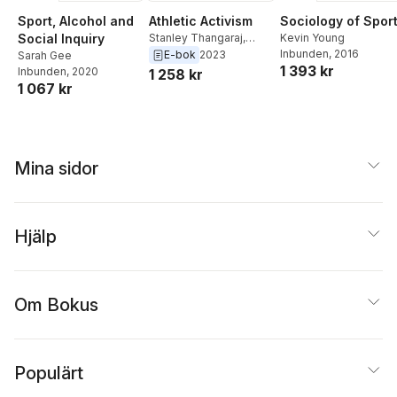
Sport, Alcohol and
Sociology of Spor
Athletic Activism
Social Inquiry
Kevin Young
Stanley Thangaraj
,
Inbunden
, 2016
Jeffrey Montez de Oca
E-bok
2023
Sarah Gee
1 393 kr
Inbunden
, 2020
1 258 kr
1 067 kr
Mina sidor
Hjälp
Om Bokus
Populärt