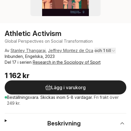
Athletic Activism
Global Perspectives on Social Transformation
Av
Stanley Thangaraj
,
Jeffrey Montez de Oca
och 1 till
Inbunden, Engelska, 2023
Del 17 i serien
Research in the Sociology of Sport
1 162 kr
Lägg i varukorg
Beställningsvara.
Skickas
inom 5-8 vardagar
.
Fri frakt över
249 kr.
Beskrivning