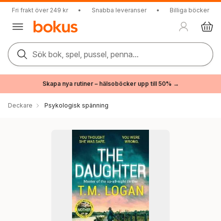
Fri frakt över 249 kr
•
Snabba leveranser
•
Billiga böcker
Sök bok, spel, pussel, penna...
Skapa nya rutiner – hälsoböcker upp till 50% →
Deckare
Psykologisk spänning