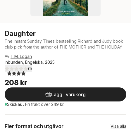
Daughter
The instant Sunday Times bestselling Richard and Judy book
club pick from the author of THE MOTHER and THE HOLIDAY
Av
T.M. Logan
Inbunden, Engelska, 2025
(
1
)
4,0
utav 5 stjärnor. Totalt antal röster:
208 kr
Lägg i varukorg
Skickas
.
Fri frakt över 249 kr.
Fler format och utgåvor
Visa alla