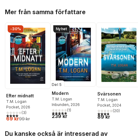
Hoppa över listan
Mer från samma författare
-30%
Nyhet
Del 5
Modern
Svärsonen
Efter midnatt
T.M. Logan
T.M. Logan
T.M. Logan
Inbunden
, 2026
Pocket
, 2024
Pocket
, 2026
(
1
)
(
20
)
5,0
utav 5 stjärnor. Totalt antal röster:
(
3
)
3,8
utav 5 stjärnor. Tota
4,0
utav 5 stjärnor. Totalt antal röster:
239 kr
89 kr
69 kr
99 kr
Hoppa över listan
Du kanske också är intresserad av