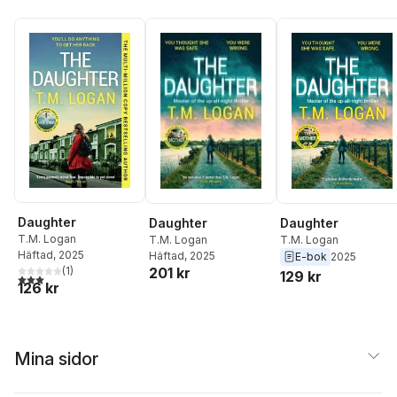
Daughter
Daughter
Daughter
T.M. Logan
T.M. Logan
T.M. Logan
Häftad
, 2025
Häftad
, 2025
E-bok
2025
201 kr
(
1
)
129 kr
3,0
utav 5 stjärnor. Totalt antal röster:
126 kr
Mina sidor