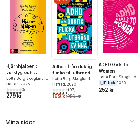
ADHD Girls to
Hjärnhjälpen :
Adhd : från duktig
Women
verktyg och
flicka till utbränd
Lotta Borg Skoglund
strategier som får
Lotta Borg Skoglund
,
kvinna
Lotta Borg Skoglund
E-bok
2023
Linnea Klockljung
Häftad
, 2026
,
Häftad
, 2020
vardagen att
252 kr
Matilda Utbult
(
5
)
(
97
)
fungera bättre - för
5,0
utav 5 stjärnor. Totalt antal röster:
4,8
utav 5 stjärnor. Totalt antal röster:
279 kr
199 kr
259 kr
dig med adhd och
autism
Mina sidor