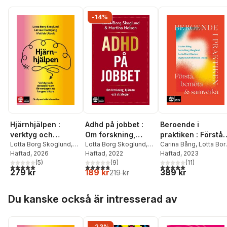
-14%
Hjärnhjälpen :
Adhd på jobbet :
Beroende i
verktyg och
Om forskning,
praktiken : Förstå,
strategier som får
Lotta Borg Skoglund
,
hjärnan och
Lotta Borg Skoglund
,
bemöta och
Carina Bång
,
Lotta Bor
Linnea Klockljung
Häftad
, 2026
,
Martina Nelson
Häftad
, 2022
Skoglund
Häftad
, 2023
,
Lotta Bratt
vardagen att
strategier
samverka
Matilda Utbult
(
5
)
(
9
)
Becker
,
Ingrid
(
11
)
fungera bättre - för
5,0
utav 5 stjärnor. Totalt antal röster:
4,8
utav 5 stjärnor. Totalt antal röster:
5,0
utav 5 stjärnor. Tota
279 kr
189 kr
389 kr
Kristoffersson-Rosin
219 kr
dig med adhd och
autism
Hoppa över listan
Du kanske också är intresserad av
-23%