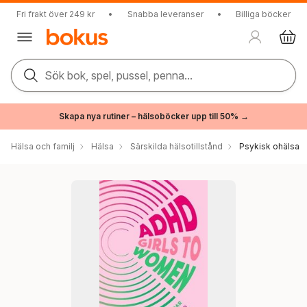
Fri frakt över 249 kr
•
Snabba leveranser
•
Billiga böcker
Sök bok, spel, pussel, penna...
Skapa nya rutiner – hälsoböcker upp till 50% →
Hälsa och familj
Hälsa
Särskilda hälsotillstånd
Psykisk ohälsa