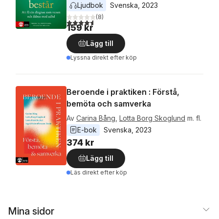
Ljudbok
Svenska
, 
2023
(
8
)
4,6
utav 5 stjärnor. Totalt antal röster:
159 kr
Lägg till
Lyssna direkt efter köp
Beroende i praktiken : Förstå,
bemöta och samverka
Av
Carina Bång
,
Lotta Borg Skoglund
m. fl.
E-bok
Svenska
, 
2023
374 kr
Lägg till
Läs direkt efter köp
Mina sidor