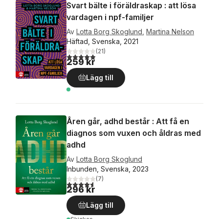
Svart bälte i föräldraskap : att lösa
vardagen i npf-familjer
Av
Lotta Borg Skoglund
,
Martina Nelson
Häftad, Svenska, 2021
(
21
)
4,9
utav 5 stjärnor. Totalt antal röster:
259 kr
Lägg till
Åren går, adhd består : Att få en
diagnos som vuxen och åldras med
adhd
Av
Lotta Borg Skoglund
Inbunden, Svenska, 2023
(
7
)
4,6
utav 5 stjärnor. Totalt antal röster:
296 kr
Lägg till