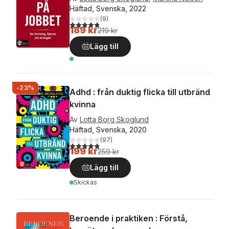
Häftad, Svenska, 2022
(
9
)
4,8
utav 5 stjärnor. Totalt antal röster:
189 kr
219 kr
Lägg till
-23%
Adhd : från duktig flicka till utbränd
kvinna
Av
Lotta Borg Skoglund
Häftad, Svenska, 2020
(
97
)
4,8
utav 5 stjärnor. Totalt antal röster:
199 kr
259 kr
Lägg till
Skickas
Beroende i praktiken : Förstå,