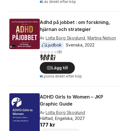
Läs direkt efter köp
Adhd på jobbet : om forskning,
hjärnan och strategier
Av
Lotta Borg Skoglund
,
Martina Nelson
Ljudbok
Svenska
, 
2022
(
8
)
4,4
utav 5 stjärnor. Totalt antal röster:
169 kr
Lägg till
Lyssna direkt efter köp
ADHD Girls to Women – JKP
Graphic Guide
Av
Lotta Borg Skoglund
Häftad, Engelska, 2027
177 kr