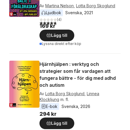
Av
Martina Nelson
,
Lotta Borg Skoglund
Ljudbok
Svenska
, 
2021
(
4
)
4,8
utav 5 stjärnor. Totalt antal röster:
169 kr
Lägg till
Lyssna direkt efter köp
Hjärnhjälpen : verktyg och
strategier som får vardagen att
fungera bättre - för dig med adhd
och autism
Av
Lotta Borg Skoglund
,
Linnea
Klockljung
m. fl.
E-bok
Svenska
, 
2026
294 kr
Lägg till