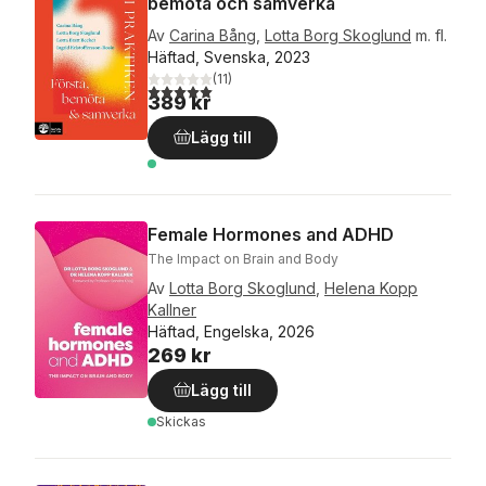
bemöta och samverka
Av
Carina Bång
,
Lotta Borg Skoglund
m. fl.
Häftad, Svenska, 2023
(
11
)
5,0
utav 5 stjärnor. Totalt antal röster:
389 kr
Lägg till
Female Hormones and ADHD
The Impact on Brain and Body
Av
Lotta Borg Skoglund
,
Helena Kopp
Kallner
Häftad, Engelska, 2026
269 kr
Lägg till
Skickas