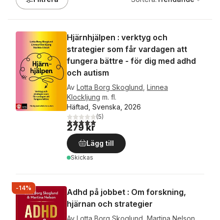
Hjärnhjälpen : verktyg och
strategier som får vardagen att
fungera bättre - för dig med adhd
och autism
Av
Lotta Borg Skoglund
,
Linnea
Klockljung
m. fl.
Häftad, Svenska, 2026
(
5
)
5,0
utav 5 stjärnor. Totalt antal röster:
279 kr
Lägg till
Skickas
-14%
Adhd på jobbet : Om forskning,
hjärnan och strategier
Av
Lotta Borg Skoglund
,
Martina Nelson