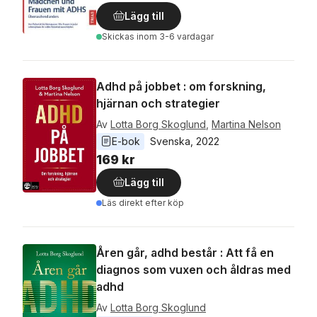
Lägg till
Skickas
inom 3-6 vardagar
Adhd på jobbet : om forskning,
hjärnan och strategier
Av
Lotta Borg Skoglund
,
Martina Nelson
E-bok
Svenska
, 
2022
169 kr
Lägg till
Läs direkt efter köp
Åren går, adhd består : Att få en
diagnos som vuxen och åldras med
adhd
Av
Lotta Borg Skoglund