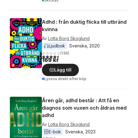
Skickas
Adhd : från duktig flicka till utbränd
kvinna
Av
Lotta Borg Skoglund
Ljudbok
Svenska
, 
2020
(
136
)
4,5
utav 5 stjärnor. Totalt antal röster:
169 kr
Lägg till
Lyssna direkt efter köp
Åren går, adhd består : Att få en
diagnos som vuxen och åldras med
adhd
Av
Lotta Borg Skoglund
E-bok
Svenska
, 
2023