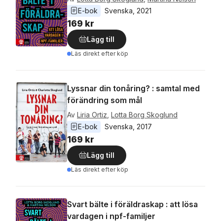
E-bok
Svenska
, 
2021
169 kr
Lägg till
Läs direkt efter köp
Lyssnar din tonåring? : samtal med
förändring som mål
Av
Liria Ortiz
,
Lotta Borg Skoglund
E-bok
Svenska
, 
2017
169 kr
Lägg till
Läs direkt efter köp
Svart bälte i föräldraskap : att lösa
vardagen i npf-familjer