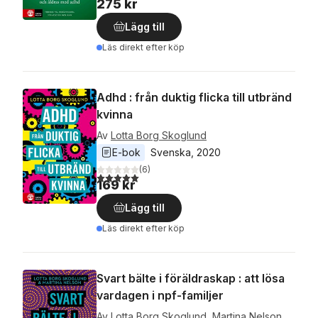
275 kr
Lägg till
Läs direkt efter köp
Adhd : från duktig flicka till utbränd
kvinna
Av
Lotta Borg Skoglund
E-bok
Svenska
, 
2020
(
6
)
5,0
utav 5 stjärnor. Totalt antal röster:
169 kr
Lägg till
Läs direkt efter köp
Svart bälte i föräldraskap : att lösa
vardagen i npf-familjer
Av
Lotta Borg Skoglund
,
Martina Nelson