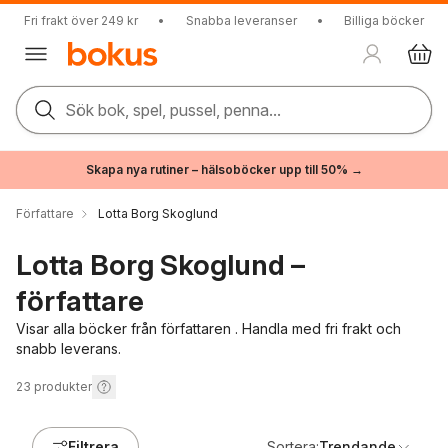
Fri frakt över 249 kr
•
Snabba leveranser
•
Billiga böcker
Sök bok, spel, pussel, penna...
Skapa nya rutiner – hälsoböcker upp till 50% →
Författare
Lotta Borg Skoglund
Lotta Borg Skoglund –
författare
Visar alla böcker från författaren . Handla med fri frakt och
snabb leverans.
23
produkter
Filtrera
Sortera:
Trendande