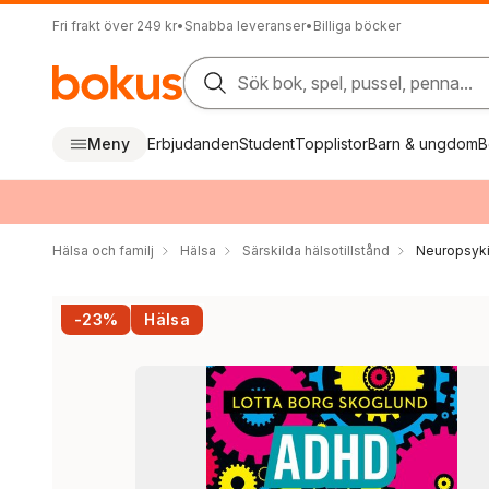
Fri frakt över 249 kr
•
Snabba leveranser
•
Billiga böcker
Sök bok, spel, pussel, penna...
Meny
Erbjudanden
Student
Topplistor
Barn & ungdom
B
Hälsa och familj
Hälsa
Särskilda hälsotillstånd
Neuropsykia
-23%
Hälsa