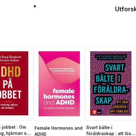
Utfors
 jobbet : Om
Svart bälte i
Female Hormones and
ng, hjärnan och
föräldraskap : att lösa
ADHD