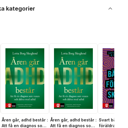
ka kategorier
Åren går, adhd består :
Åren går, adhd består :
Svart bälte i
Att få en diagnos som
Att få en diagnos som
föräldraskap :