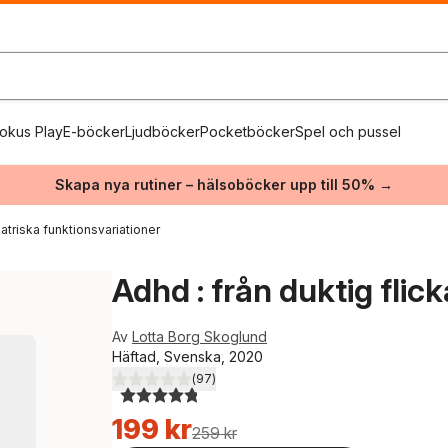
okus Play
E-böcker
Ljudböcker
Pocketböcker
Spel och pussel
Skapa nya rutiner – hälsoböcker upp till 50% →
triska funktionsvariationer
Adhd : från duktig flick
Av
Lotta Borg Skoglund
Häftad, Svenska, 2020
(
97
)
4,8
utav 5 stjärnor. Totalt antal röster:
199 kr
259 kr