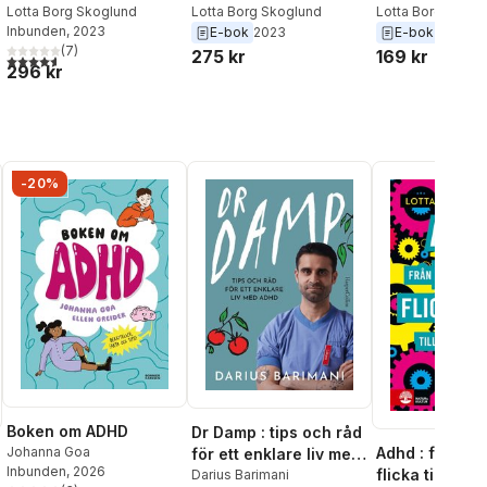
vuxen och åldras med
Lotta Borg Skoglund
vuxen och åldras med
Lotta Borg Skoglund
vardagen i np
Lotta Borg Skogl
Inbunden
, 2023
Martina Nelson
E-bok
2023
E-bok
2021
adhd
adhd
familjer
(
7
)
275 kr
169 kr
al röster:
4,6
utav 5 stjärnor. Totalt antal röster:
296 kr
-20%
Boken om ADHD
Dr Damp : tips och råd
Adhd : från du
Johanna Goa
för ett enklare liv med
Inbunden
, 2026
flicka till utbr
Adhd
Darius Barimani