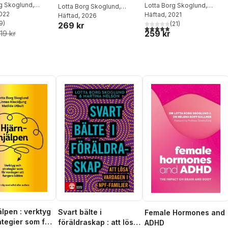
er
rg Skoglund
,
vardagen i npf-
Lotta Borg Skoglund
,
Lotta Borg Skoglund
,
Nelson
2022
Martina Nelson
Häftad
, 2021
Helena Kopp Kallner
Häftad
, 2026
familjer
9
)
(
21
)
269 kr
stjärnor. Totalt antal röster:
4,9
utav 5 stjärnor. Totalt ant
259 kr
19 kr
älpen : verktyg
Svart bälte i
Female Hormones and
ategier som får
föräldraskap : att lösa
ADHD