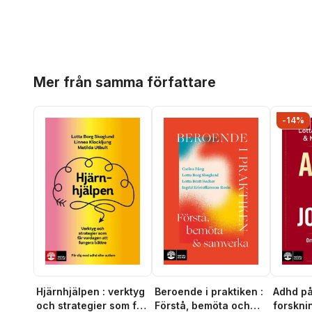
Hoppa över listan
Mer från samma författare
-14%
Hjärnhjälpen : verktyg
Beroende i praktiken :
Adhd på
och strategier som får
Förstå, bemöta och
forskni