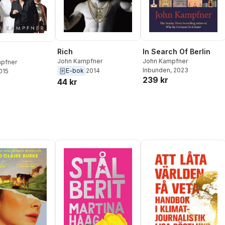
Rich
In Search Of Berlin
John Kampfner
John Kampfner
pfner
Inbunden
, 2023
E-bok
2014
2015
239 kr
44 kr