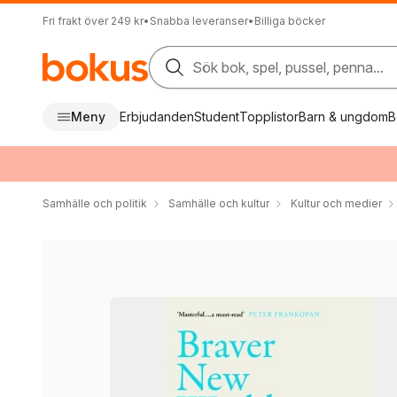
Fri frakt över 249 kr
•
Snabba leveranser
•
Billiga böcker
Sök bok, spel, pussel, penna...
Meny
Erbjudanden
Student
Topplistor
Barn & ungdom
B
Samhälle och politik
Samhälle och kultur
Kultur och medier