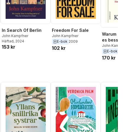
In Search Of Berlin
Freedom For Sale
Warum Deutsc
John Kampfner
John Kampfner
es besser ma
Häftad
, 2024
E-bok
2009
John Kampfner
153 kr
102 kr
E-bok
2021
170 kr