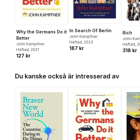
In Search Of Berlin
Why the Germans Do it
Rich
John Kampfner
Better
John Kam
Häftad
, 2023
John Kampfner
Häftad
, 
187 kr
318 kr
Häftad
, 2021
127 kr
Hoppa över listan
Du kanske också är intresserad av