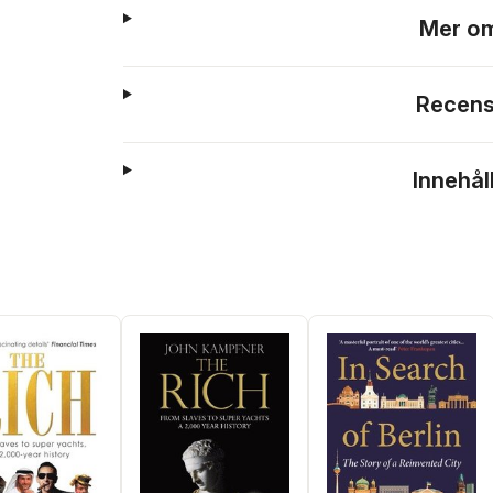
Mer om
Recens
Innehål