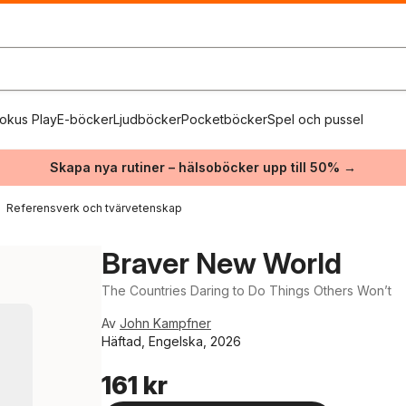
okus Play
E-böcker
Ljudböcker
Pocketböcker
Spel och pussel
Skapa nya rutiner – hälsoböcker upp till 50% →
Referensverk och tvärvetenskap
Braver New World
The Countries Daring to Do Things Others Won’t
Av
John Kampfner
Häftad, Engelska, 2026
161 kr