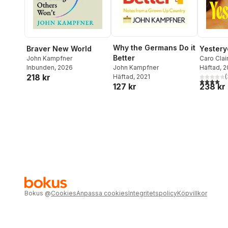
Why the Germans Do it
Braver New World
Yestery
Better
John Kampfner
Caro Clai
Inbunden
, 2026
Häftad
, 
John Kampfner
218 kr
(
Häftad
, 2021
4,0
utav 5 
238 kr
127 kr
Bokus
@
Cookies
Anpassa cookies
Integritetspolicy
Köpvillkor