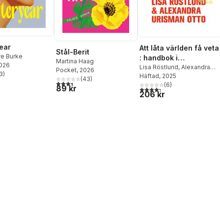
ear
Att låta världen få veta
Stål-Berit
re Burke
: handbok i
Martina Haag
2026
klimatjournalistik
Lisa Röstlund
,
Alexandra
Pocket
, 2026
3
)
Urisman Otto
Häftad
, 2025
stjärnor. Totalt antal röster:
(
43
)
3,4
utav 5 stjärnor. Totalt antal röster:
(
6
)
89 kr
4,3
utav 5 stjärnor. Totalt ant
206 kr