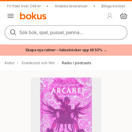
Fri frakt över 249 kr
•
Snabba leveranser
•
Billiga böcker
Sök bok, spel, pussel, penna...
Skapa nya rutiner – hälsoböcker upp till 50% →
Kultur
Scenkonst och film
Radio / podcasts