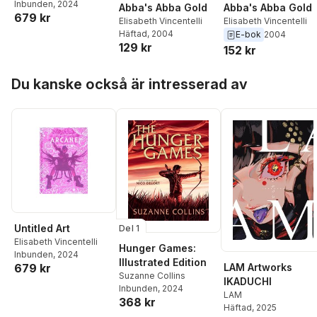
Inbunden
, 2024
Abba's Abba Gold
Abba's Abba Gold
679 kr
Elisabeth Vincentelli
Elisabeth Vincentelli
Häftad
, 2004
E-bok
2004
129 kr
152 kr
Hoppa över listan
Du kanske också är intresserad av
Untitled Art
Del 1
Elisabeth Vincentelli
Hunger Games:
Inbunden
, 2024
Illustrated Edition
679 kr
LAM Artworks
Suzanne Collins
IKADUCHI
Inbunden
, 2024
LAM
368 kr
Häftad
, 2025