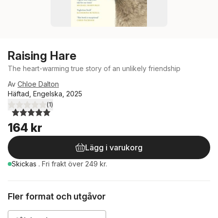
Raising Hare
The heart-warming true story of an unlikely friendship
Av
Chloe Dalton
Häftad, Engelska, 2025
(
1
)
5,0
utav 5 stjärnor. Totalt antal röster:
164 kr
Lägg i varukorg
Skickas
.
Fri frakt över 249 kr.
Fler format och utgåvor