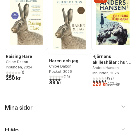
Hjärnans
Raising Hare
Haren och jag
akilleshälar : hur
Chloe Dalton
Chloe Dalton
Inbunden
, 2024
din hjärna lurar di
Anders Hansen
Pocket
, 2026
(
1
)
Inbunden
, 2026
och vad du kan
3,0
utav 5 stjärnor. Totalt antal röster:
(
13
)
250 kr
(
92
)
4,2
utav 5 stjärnor. Totalt antal röster:
göra åt det
4,7
utav 5 stjärnor. Tota
89 kr
229 kr
257 kr
Mina sidor
Hjälp