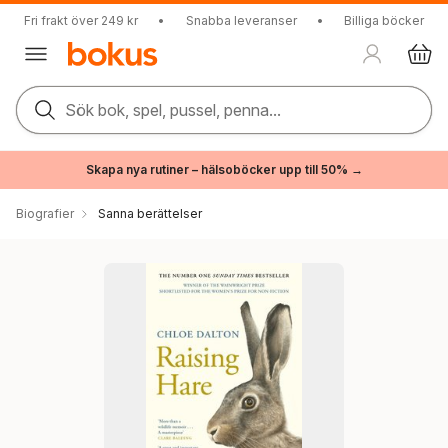
Fri frakt över 249 kr
•
Snabba leveranser
•
Billiga böcker
Sök bok, spel, pussel, penna...
Skapa nya rutiner – hälsoböcker upp till 50% →
Biografier
Sanna berättelser