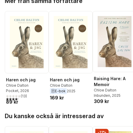
Mer från samma författare
Raising Hare: A
Haren och jag
Haren och jag
Memoir
Chloe Dalton
Chloe Dalton
Chloe Dalton
Pocket
, 2026
E-bok
2025
Inbunden
, 2025
(
13
)
169 kr
4,2
utav 5 stjärnor. Totalt antal röster:
309 kr
89 kr
Hoppa över listan
Du kanske också är intresserad av
-11%