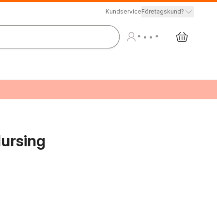
Kundservice
Företagskund?
Nursing