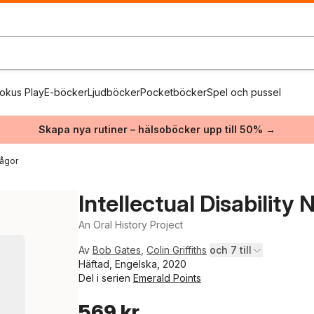
okus Play
E-böcker
Ljudböcker
Pocketböcker
Spel och pussel
Skapa nya rutiner – hälsoböcker upp till 50% →
rågor
Intellectual Disability 
An Oral History Project
Av
Bob Gates
,
Colin Griffiths
och 7 till
Häftad, Engelska, 2020
Del i serien
Emerald Points
569 kr