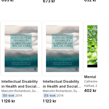
693 kr
632 kr
673 kr
Mental Health
Intellectual Disability
Intellectual Disability
Catherine Hunge
Donna Hodgson
Häftad
, 2023
,
in Health and Social
in Health and Social
402 kr
Clancy
,
Gillian M
Care
Malcolm Richardson
,
Su
Care
Malcolm Richardson
,
Su
Kerrie Doyle
,
Mar
McAnelly
,
Joanne Lay
,
McAnelly
,
Joanne Lay
,
E-bok
2014
E-bok
2014
Bernoth
,
Michelle
Stacey Atkinson
Stacey Atkinson
1 126 kr
1 122 kr