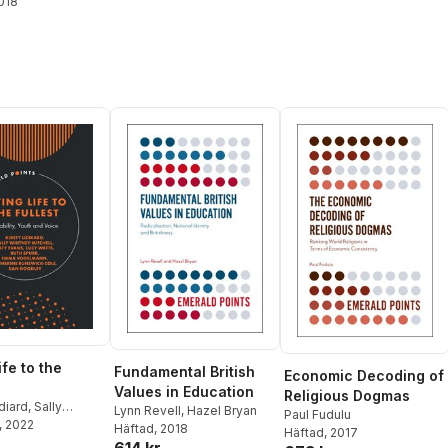
2018
ife to the
Fundamental British
Economic Decoding of
Values in Education
Religious Dogmas
diard
,
Sally
Lynn Revell
,
Hazel Bryan
Paul Fudulu
Mitchell
, 2022
,
Katy
Häftad
, 2018
Häftad
, 2017
cy Watts
,
Ruth