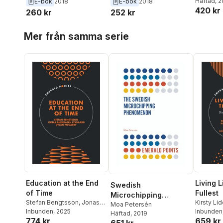
Häftad
, 
E-bok
2018
E-bok
2018
Nursing
Nursing
Nursing
420 kr
260 kr
252 kr
Hoppa över listan
Mer från samma serie
Education at the End
Living L
Swedish
of Time
Fullest
Microchipping
Stefan Bengtsson
,
Jonas
Kirsty Lid
Phenomenon
Moa Petersén
Andreasen Lysgaard
Inbunden
, 2025
,
Dylan
Whitney-
Inbunden
Häftad
, 2019
774 kr
659 kr
McGarry
Evans
,
Lu