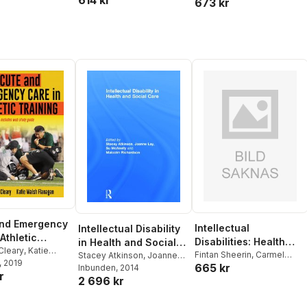
614 kr
673 kr
ma Vogelmann
,
e Runswick-Cole
,
ley
and Emergency
Intellectual
Intellectual Disability
Athletic
Disabilities: Health
in Health and Social
g
Cleary
,
Katie
and Social Care
Fintan Sheerin
,
Carmel
Care
Stacey Atkinson
,
Joanne
anagan
, 2019
665 kr
Doyle
Lay
Inbunden
,
Su McAnelly
, 2014
,
Malcolm
Across the Lifespan
r
2 696 kr
Richardson