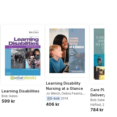
Learning Disability
Nursing at a Glance
Care Planning
Learning Disabilities
Jo Welch
,
Debra Fearns
,
Delivery in Int
Bob Gates
Bob Gates
E-bok
2014
Disability Nur
Bob Gates
599 kr
406 kr
Häftad
, 2006
784 kr