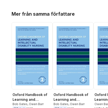
Hoppa över listan
Mer från samma författare
Oxford 
Oxford Handbook of
Oxford Handbook of
Learnin
Learning and
Learning and
Intellec
Owen Bar
Intellectual Disability
Bob Gates
,
Owen Barr
Intellectual Disability
Bob Gates
,
Owen Barr