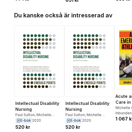
651 kr
Spurr
,
Em
Katherin
Hoppa över listan
Du kanske också är intresserad av
Dan Good
Acute 
Care in 
Intellectual Disability
Intellectual Disability
Trainin
Michelle 
Nursing
Nursing
Walsh Fl
Inbunden
Paul Sutton
,
Michelle
Paul Sutton
,
Michelle
1 067 k
Cleary
,
Carmel Doyle
,
Cleary
,
Carmel Doyle
,
E-bok
2020
E-bok
2020
Sandra Fleming
,
Paul
Sandra Fleming
,
Paul
520 kr
520 kr
Keenan
,
Su McAnelly
,
Keenan
,
Su McAnelly
,