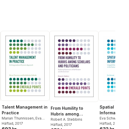
Talent Management in
Spatial Justic
From Humility to
Practice
Informal Sett
Hubris among
Marian Thunnissen
,
Eva
Eva Schwab
Scholars and
Robert A. Stebbins
Gallardo-Gallardo
Häftad
, 2017
Häftad
, 2018
Häftad
, 2017
Politicians