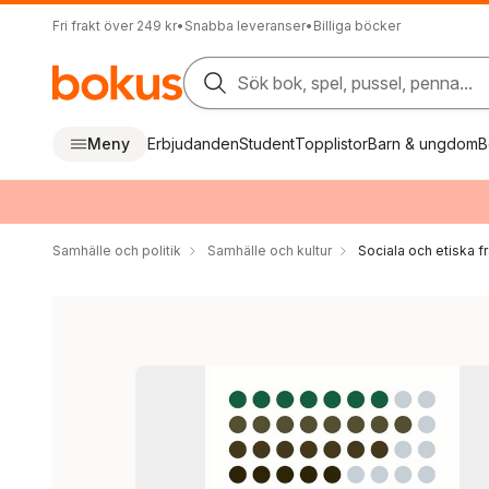
Fri frakt över 249 kr
•
Snabba leveranser
•
Billiga böcker
Sök bok, spel, pussel, penna...
Meny
Erbjudanden
Student
Topplistor
Barn & ungdom
B
Samhälle och politik
Samhälle och kultur
Sociala och etiska f