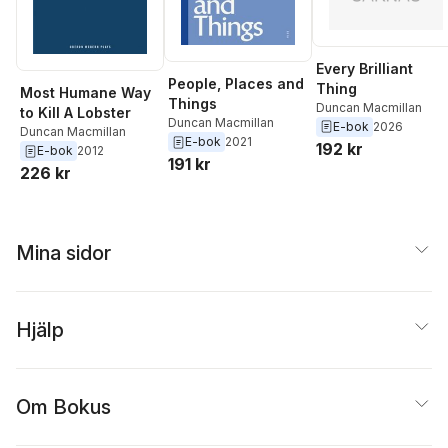
Every Brilliant
People, Places and
Thing
Most Humane Way
Things
Duncan Macmillan
to Kill A Lobster
Duncan Macmillan
E-bok
2026
Duncan Macmillan
E-bok
2021
192 kr
E-bok
2012
191 kr
226 kr
Mina sidor
Hjälp
Om Bokus