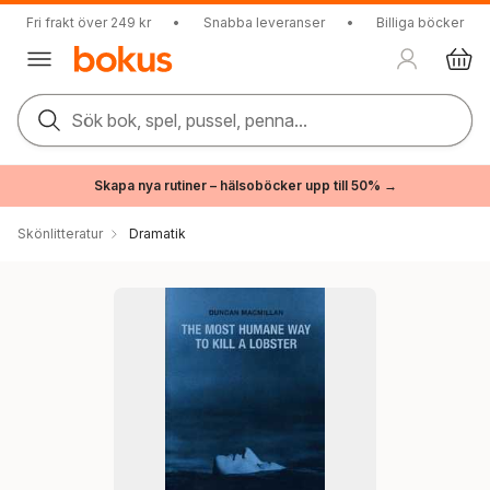
Fri frakt över 249 kr
•
Snabba leveranser
•
Billiga böcker
Sök bok, spel, pussel, penna...
Skapa nya rutiner – hälsoböcker upp till 50% →
Skönlitteratur
Dramatik