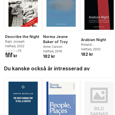
Describe the Night
Norma Jeane
Arabian Night
Rajiv Joseph
Baker of Troy
Roland
Häftad
, 2022
Anne Carson
Schimmelpfennig
Häftad
, 2002
(
1
)
Häftad
, 2019
3,0
utav 5 stjärnor. Totalt antal röster:
182 kr
189 kr
182 kr
Hoppa över listan
Du kanske också är intresserad av