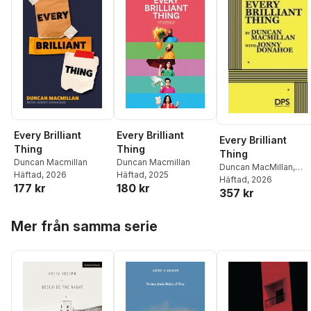
Every Brilliant
Every Brilliant
Every Brilliant
Thing
Thing
Thing
Duncan Macmillan
Duncan Macmillan
Duncan MacMillan
,
Häftad
, 2026
Häftad
, 2025
Jonny Donahoe
Häftad
, 2026
177 kr
180 kr
357 kr
Hoppa över listan
Mer från samma serie