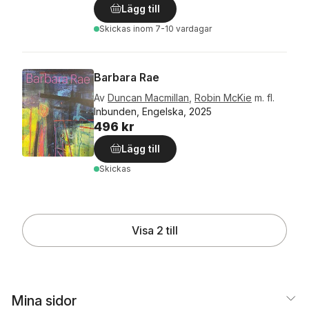
Lägg till
Skickas
inom 7-10 vardagar
Barbara Rae
Av
Duncan Macmillan
,
Robin McKie
m. fl.
Inbunden, Engelska, 2025
496 kr
Lägg till
Skickas
Visa 2 till
Mina sidor