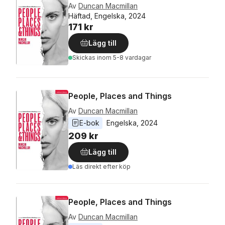
Av
Duncan Macmillan
Häftad, Engelska, 2024
171 kr
Lägg till
Skickas
inom 5-8 vardagar
People, Places and Things
Av
Duncan Macmillan
E-bok
Engelska
, 
2024
209 kr
Lägg till
Läs direkt efter köp
People, Places and Things
Av
Duncan Macmillan