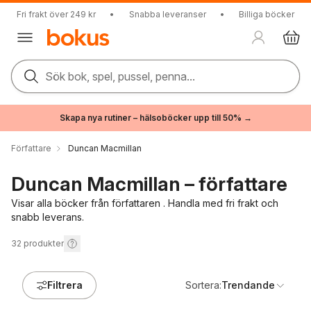
Fri frakt över 249 kr
•
Snabba leveranser
•
Billiga böcker
Sök bok, spel, pussel, penna...
Skapa nya rutiner – hälsoböcker upp till 50% →
Författare
Duncan Macmillan
Duncan Macmillan – författare
Visar alla böcker från författaren . Handla med fri frakt och
snabb leverans.
32
produkter
Filtrera
Sortera:
Trendande