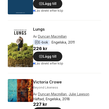
Lägg till
Läs direkt efter köp
Lungs
Av
Duncan Macmillan
E-bok
Engelska
, 
2011
226 kr
Lägg till
Läs direkt efter köp
Victoria Crowe
Beyond Likeness
Av
Duncan Macmillan
,
Julie Lawson
Häftad, Engelska, 2018
227 kr