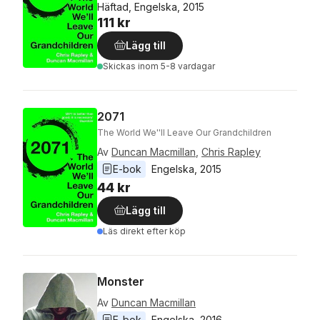
Häftad, Engelska, 2015
111 kr
Lägg till
Skickas
inom 5-8 vardagar
2071
The World We''ll Leave Our Grandchildren
Av
Duncan Macmillan
,
Chris Rapley
E-bok
Engelska
, 
2015
44 kr
Lägg till
Läs direkt efter köp
Monster
Av
Duncan Macmillan
E-bok
Engelska
, 
2016