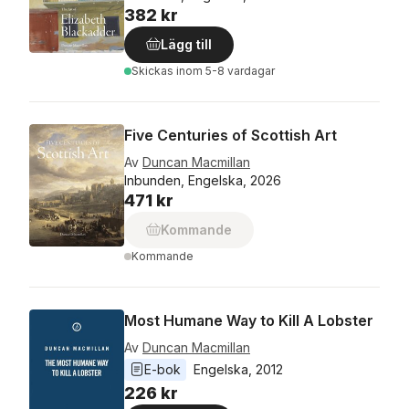
382 kr
Lägg till
Skickas
inom 5-8 vardagar
Five Centuries of Scottish Art
Av
Duncan Macmillan
Inbunden, Engelska, 2026
471 kr
Kommande
Kommande
Most Humane Way to Kill A Lobster
Av
Duncan Macmillan
E-bok
Engelska
, 
2012
226 kr