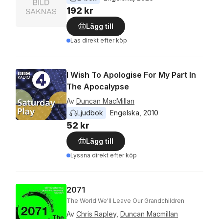
192 kr
Lägg till
Läs direkt efter köp
I Wish To Apologise For My Part In
The Apocalypse
Av
Duncan MacMillan
Ljudbok
Engelska
, 
2010
52 kr
Lägg till
Lyssna direkt efter köp
2071
The World We'll Leave Our Grandchildren
Av
Chris Rapley
,
Duncan Macmillan