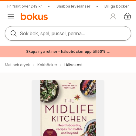
Fri frakt över 249 kr
•
Snabba leveranser
•
Billiga böcker
Sök bok, spel, pussel, penna...
Skapa nya rutiner – hälsoböcker upp till 50% →
Mat och dryck
Kokböcker
Hälsokost