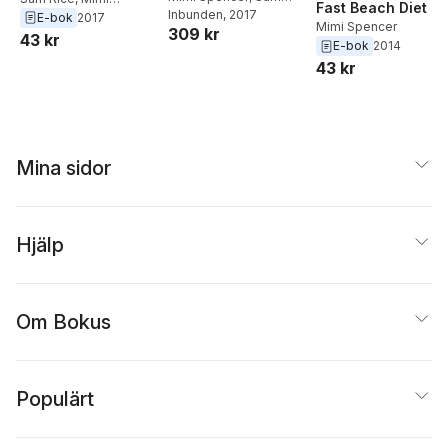
Fast Beach Diet
Rice
Inbunden
, 2017
Spencer
E-bok
2017
Mimi Spencer
309 kr
43 kr
E-bok
2014
43 kr
Mina sidor
Hjälp
Om Bokus
Populärt