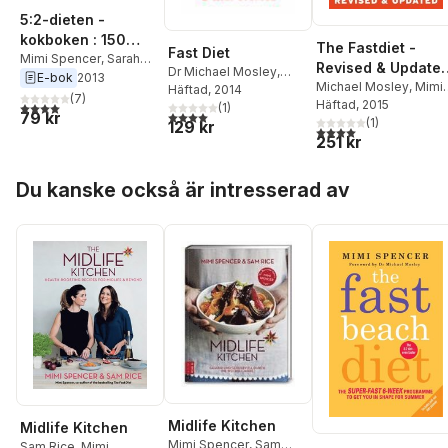
5:2-dieten -
kokboken : 150
The Fastdiet -
Fast Diet
recept för
Mimi Spencer
,
Sarah
Revised & Updated
Dr Michael Mosley
,
Schenker
,
Michael
E-bok
2013
halvfasta
Lose Weight, Stay
Michael Mosley
,
Mimi
Mimi Spencer
Häftad
, 2014
Mosley
(
7
)
Spencer
Häftad
, 2015
4,0
utav 5 stjärnor. Totalt antal röster:
Healthy, and Live
(
1
)
4,0
utav 5 stjärnor. Totalt antal röster:
79 kr
(
1
)
129 kr
Longer with the
4,0
utav 5 stjärnor. Tota
251 kr
Simple Secret of
Intermittent Fastin
Hoppa över listan
Du kanske också är intresserad av
Midlife Kitchen
Midlife Kitchen
Mimi Spencer
,
Sam
Sam Rice
,
Mimi