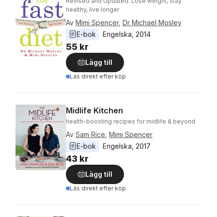
Revised and Updated: Lose weight, stay
healthy, live longer
Av
Mimi Spencer
,
Dr Michael Mosley
E-bok
Engelska
, 
2014
55 kr
Lägg till
Läs direkt efter köp
Midlife Kitchen
health-boosting recipes for midlife & beyond
Av
Sam Rice
,
Mimi Spencer
E-bok
Engelska
, 
2017
43 kr
Lägg till
Läs direkt efter köp