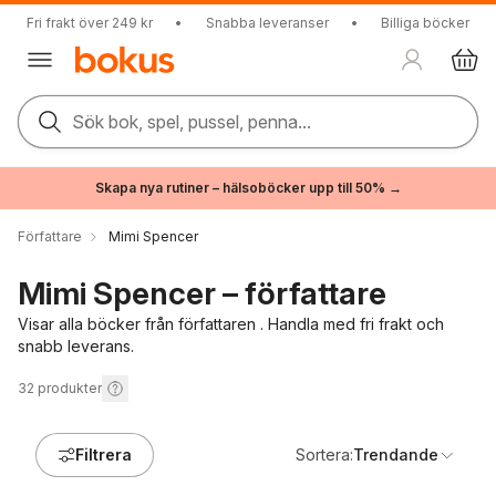
Fri frakt över 249 kr
•
Snabba leveranser
•
Billiga böcker
Sök bok, spel, pussel, penna...
Skapa nya rutiner – hälsoböcker upp till 50% →
Författare
Mimi Spencer
Mimi Spencer – författare
Visar alla böcker från författaren . Handla med fri frakt och
snabb leverans.
32
produkter
Filtrera
Sortera:
Trendande