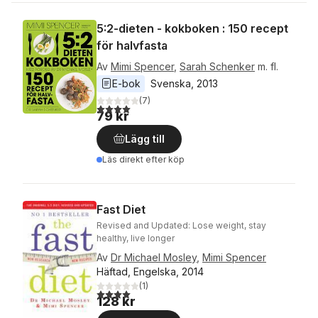
5:2-dieten - kokboken : 150 recept
för halvfasta
Av
Mimi Spencer
,
Sarah Schenker
m. fl.
E-bok
Svenska
, 
2013
(
7
)
4,0
utav 5 stjärnor. Totalt antal röster:
79 kr
Lägg till
Läs direkt efter köp
Fast Diet
Revised and Updated: Lose weight, stay
healthy, live longer
Av
Dr Michael Mosley
,
Mimi Spencer
Häftad, Engelska, 2014
(
1
)
4,0
utav 5 stjärnor. Totalt antal röster:
128 kr