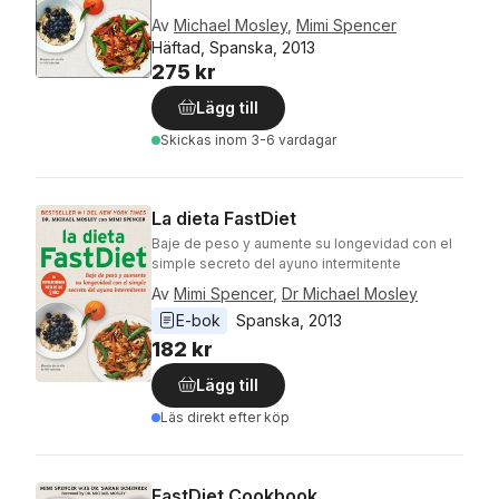
Av
Michael Mosley
,
Mimi Spencer
Häftad, Spanska, 2013
275 kr
Lägg till
Skickas
inom 3-6 vardagar
La dieta FastDiet
Baje de peso y aumente su longevidad con el
simple secreto del ayuno intermitente
Av
Mimi Spencer
,
Dr Michael Mosley
E-bok
Spanska
, 
2013
182 kr
Lägg till
Läs direkt efter köp
FastDiet Cookbook