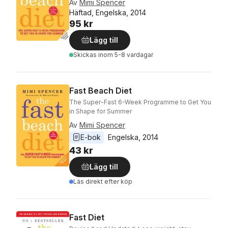
Av
Mimi Spencer
Häftad, Engelska, 2014
95 kr
Lägg till
Skickas
inom 5-8 vardagar
Fast Beach Diet
The Super-Fast 6-Week Programme to Get You
in Shape for Summer
Av
Mimi Spencer
E-bok
Engelska
, 
2014
43 kr
Lägg till
Läs direkt efter köp
Fast Diet