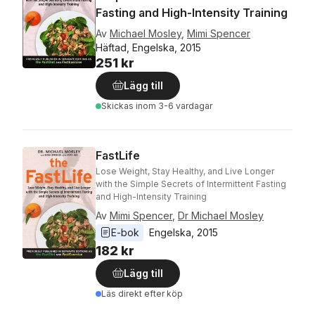
Fasting and High-Intensity Training
Av
Michael Mosley
,
Mimi Spencer
Häftad, Engelska, 2015
251 kr
Lägg till
Skickas
inom 3-6 vardagar
FastLife
Lose Weight, Stay Healthy, and Live Longer
with the Simple Secrets of Intermittent Fasting
and High-Intensity Training
Av
Mimi Spencer
,
Dr Michael Mosley
E-bok
Engelska
, 
2015
182 kr
Lägg till
Läs direkt efter köp