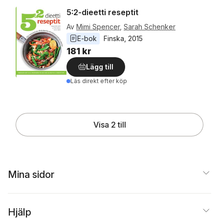
5:2-dieetti reseptit
Av
Mimi Spencer
,
Sarah Schenker
E-bok
Finska
, 
2015
181 kr
Lägg till
Läs direkt efter köp
Visa 2 till
Mina sidor
Hjälp