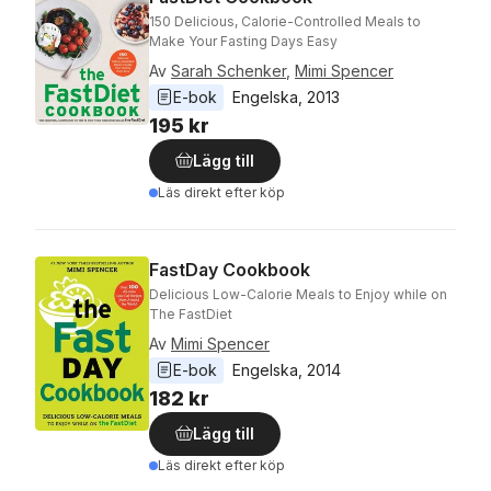
150 Delicious, Calorie-Controlled Meals to
Make Your Fasting Days Easy
Av
Sarah Schenker
,
Mimi Spencer
E-bok
Engelska
, 
2013
195 kr
Lägg till
Läs direkt efter köp
FastDay Cookbook
Delicious Low-Calorie Meals to Enjoy while on
The FastDiet
Av
Mimi Spencer
E-bok
Engelska
, 
2014
182 kr
Lägg till
Läs direkt efter köp