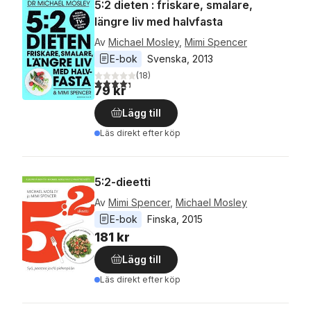
5:2 dieten : friskare, smalare,
längre liv med halvfasta
Av
Michael Mosley
,
Mimi Spencer
E-bok
Svenska
, 
2013
(
18
)
4,3
utav 5 stjärnor. Totalt antal röster:
79 kr
Lägg till
Läs direkt efter köp
5:2-dieetti
Av
Mimi Spencer
,
Michael Mosley
E-bok
Finska
, 
2015
181 kr
Lägg till
Läs direkt efter köp