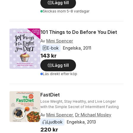
Lägg till
Skickas
inom 5-8 vardagar
101 Things to Do Before You Diet
Av
Mimi Spencer
E-bok
Engelska
, 
2011
143 kr
Lägg till
Läs direkt efter köp
FastDiet
Lose Weight, Stay Healthy, and Live Longer
with the Simple Secret of Intermittent Fasting
Av
Mimi Spencer
,
Dr Michael Mosley
Ljudbok
Engelska
, 
2013
220 kr