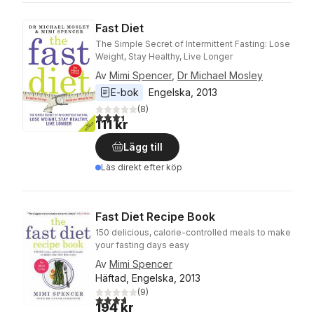
Fast Diet
The Simple Secret of Intermittent Fasting: Lose
Weight, Stay Healthy, Live Longer
Av
Mimi Spencer
,
Dr Michael Mosley
E-bok
Engelska
, 
2013
(
8
)
3,4
utav 5 stjärnor. Totalt antal röster:
111 kr
Lägg till
Läs direkt efter köp
Fast Diet Recipe Book
150 delicious, calorie-controlled meals to make
your fasting days easy
Av
Mimi Spencer
Häftad, Engelska, 2013
(
9
)
3,7
utav 5 stjärnor. Totalt antal röster:
194 kr