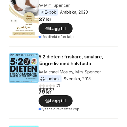
Av
Mimi Spencer
E-bok
Arabiska
, 
2023
37 kr
Lägg till
Läs direkt efter köp
5:2 dieten : friskare, smalare,
längre liv med halvfasta
Av
Michael Mosley
,
Mimi Spencer
Ljudbok
Svenska
, 
2013
(
7
)
4,6
utav 5 stjärnor. Totalt antal röster:
79 kr
Lägg till
Lyssna direkt efter köp