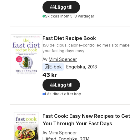
Lägg till
Skickas
inom 5-8 vardagar
Fast Diet Recipe Book
150 delicious, calorie-controlled meals to make
your fasting days easy
Av
Mimi Spencer
E-bok
Engelska
, 
2013
43 kr
Lägg till
Läs direkt efter köp
Fast Cook: Easy New Recipes to Get
You Through Your Fast Days
Av
Mimi Spencer
Häftad, Engelska, 2014