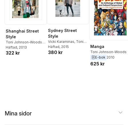
Sydney Street
Shanghai Street
Style
Style
Vicki Karaminas
,
Toni
Toni Johnson-Woods
,
Manga
Johnson-Woods
Häftad
, 2015
,
Vicki Karaminas
Häftad
, 2013
380 kr
Toni Johnson-Woods
Justine Taylor
322 kr
E-bok
2010
625 kr
Mina sidor