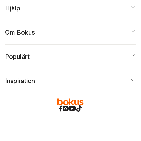
Hjälp
Om Bokus
Populärt
Inspiration
Bokus
@
Cookies
Anpassa cookies
Integritetspolicy
Köpvillkor