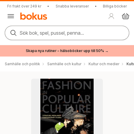
Fri frakt över 249 kr
•
Snabba leveranser
•
Billiga böcker
Sök bok, spel, pussel, penna...
Skapa nya rutiner – hälsoböcker upp till 50% →
Samhälle och politik
Samhälle och kultur
Kultur och medier
Kul