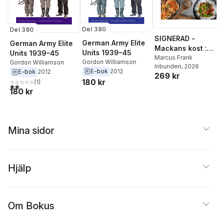
Del 380
Del 380
SIGNERAD -
German Army Elite
German Army Elite
Mackans kost :
Units 1939–45
Units 1939–45
Middagar och
Marcus Frank
Gordon Williamson
Gordon Williamson
Inbunden
, 2026
matlådor
E-bok
2012
E-bok
2012
269 kr
180 kr
(
1
)
2,0
utav 5 stjärnor. Totalt antal röster:
180 kr
Mina sidor
Hjälp
Om Bokus