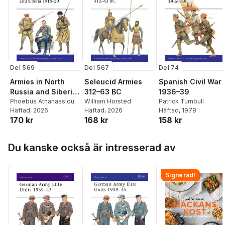
Del 569
Del 74
Del 567
Armies in North
Spanish Civil War
Seleucid Armies
Russia and Siberia
1936–39
312–63 BC
1918–20
Phoebus Athanassiou
Patrick Turnbull
William Horsted
Häftad
, 2026
Häftad
, 1978
Häftad
, 2026
170 kr
158 kr
168 kr
Hoppa över listan
Du kanske också är intresserad av
Signerad!