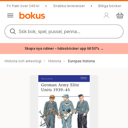
Fri frakt över 249 kr
•
Snabba leveranser
•
Billiga böcker
Sök bok, spel, pussel, penna...
Skapa nya rutiner – hälsoböcker upp till 50% →
Historia och arkeologi
Historia
Europas historia