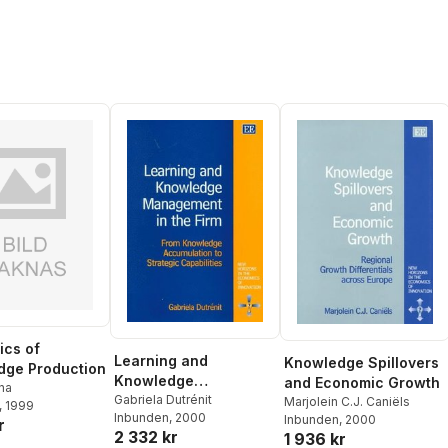
cs of
Learning and
Knowledge Spillovers
dge Production
Knowledge
and Economic Growth
na
Management in the
Gabriela Dutrénit
Marjolein C.J. Caniëls
, 1999
Inbunden
, 2000
Inbunden
, 2000
Firm
r
2 332 kr
1 936 kr