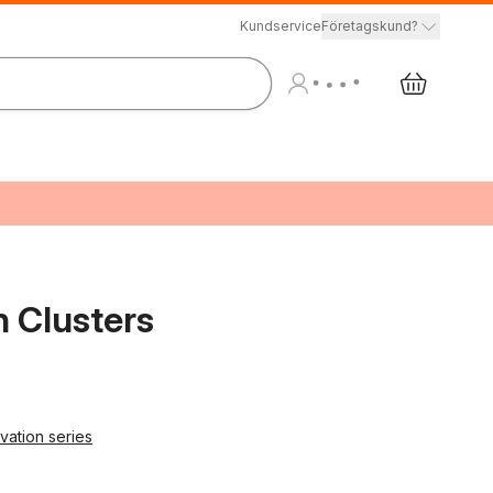
Kundservice
Företagskund?
n Clusters
vation series