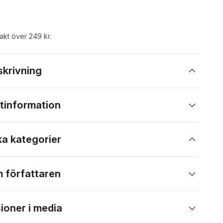
rakt över 249 kr.
skrivning
tinformation
ka kategorier
 författaren
ioner i media