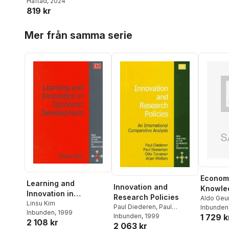
Marklinder
Häftad
, 2024
,
Margaretha
819 kr
Nydahl
,
Eva-Britt
Kvarnbrink
,
Anna Post
,
Hoppa över listan
Jenny Schelin
,
Ingegerd
Mer från samma serie
Sjöholm
Economi
Learning and
Innovation and
Knowle
Innovation in
Research Policies
Aldo Geu
Economic
Linsu Kim
Paul Diederen
,
Paul
Inbunden
Inbunden
, 1999
Development
Stoneman
Inbunden
, 1999
,
Otto Toivanen
,
1 729 k
2 108 kr
2 063 kr
Arjan Wolters