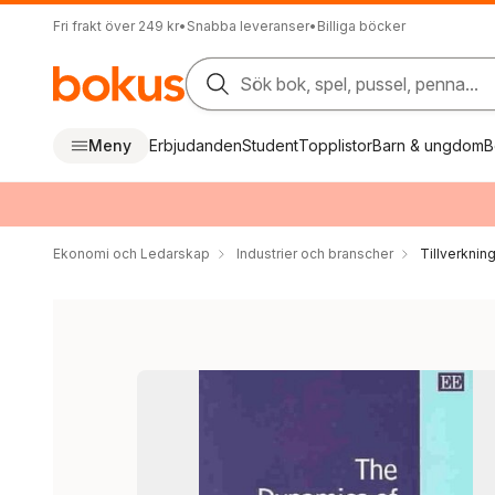
Fri frakt över 249 kr
•
Snabba leveranser
•
Billiga böcker
Sök bok, spel, pussel, penna...
Meny
Erbjudanden
Student
Topplistor
Barn & ungdom
B
Ekonomi och Ledarskap
Industrier och branscher
Tillverkning