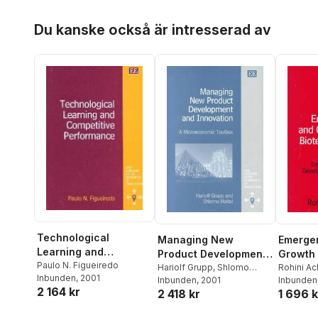
Hoppa över listan
Du kanske också är intresserad av
Technological
Managing New
Emerge
Learning and
Product Development
Growth 
Competitive
Paulo N. Figueiredo
and Innovation
Hariolf Grupp
,
Shlomo
Biotech
Rohini Ac
Inbunden
, 2001
Performance
Maital
Inbunden
, 2001
Inbunden
2 164 kr
2 418 kr
1 696 k