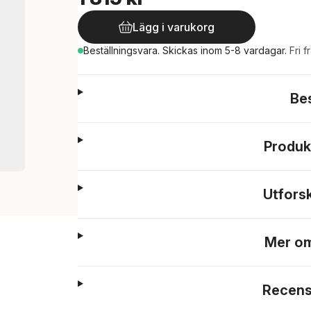
Lägg i varukorg
Beställningsvara.
Skickas
inom 5-8 vardagar
.
Fri f
Be
Produk
Utfors
Mer om
Recens