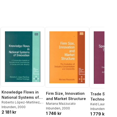
Knowledge Flows in
Firm Size, Innovation
Trade Speciali
National Systems of
and Market Structure
Technology a
Innovation
Roberto López-Martínez
,
Mariana Mazzucato
Economic Gro
Keld Laursen
Andrea Piccaluga
Inbunden
, 2000
Inbunden
, 2000
Inbunden
, 2000
2 181 kr
1 746 kr
1 779 kr