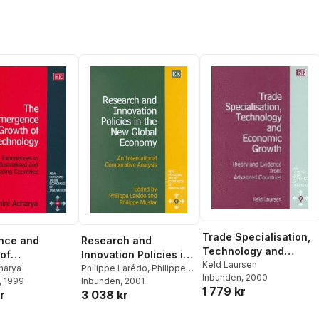
Trade Specialisation,
Research and
nce and
Technology and
Innovation Policies in
of
Economic Growth
Keld Laursen
the New Global
Philippe Larédo
,
Philippe
nology
harya
Inbunden
, 2000
Mustar
Inbunden
, 2001
, 1999
Economy
1 779 kr
3 038 kr
r