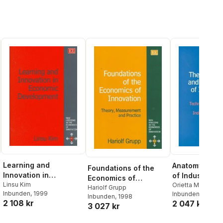
Learning and
Anatomy and E
Foundations of the
Innovation in
of Industries
Economics of
Economic
Linsu Kim
Orietta Marsili
Innovation
Hariolf Grupp
Inbunden
, 1999
Inbunden
, 2001
Development
Inbunden
, 1998
2 108 kr
2 047 kr
3 027 kr