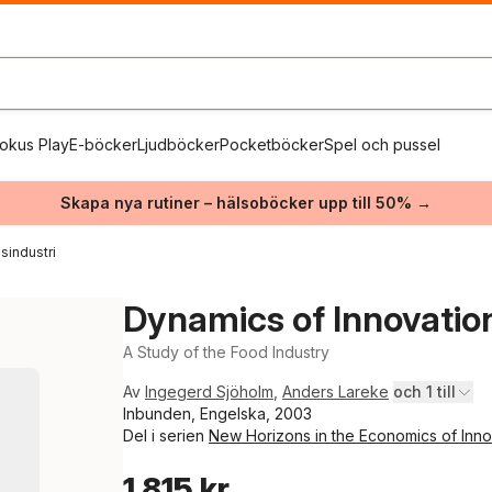
okus Play
E-böcker
Ljudböcker
Pocketböcker
Spel och pussel
Skapa nya rutiner – hälsoböcker upp till 50% →
sindustri
Dynamics of Innovatio
A Study of the Food Industry
Av
Ingegerd Sjöholm
,
Anders Lareke
och 1 till
Inbunden, Engelska, 2003
Del i serien
New Horizons in the Economics of Inno
1 815 kr