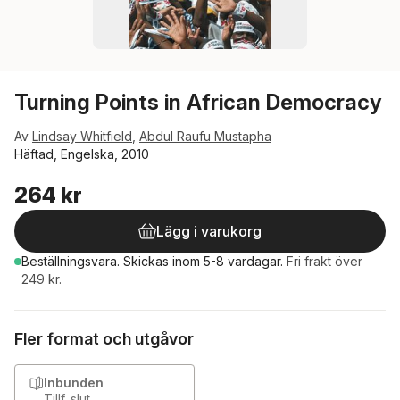
Turning Points in African Democracy
Av
Lindsay Whitfield
,
Abdul Raufu Mustapha
Häftad, Engelska, 2010
264 kr
Lägg i varukorg
Beställningsvara.
Skickas
inom 5-8 vardagar
.
Fri frakt över
249 kr.
Fler format och utgåvor
Inbunden
Tillf. slut