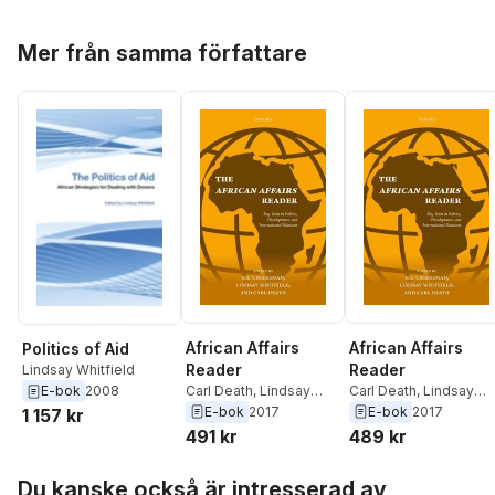
Hoppa över listan
Mer från samma författare
African Affairs
African Affairs
Politics of Aid
Reader
Reader
Lindsay Whitfield
Carl Death
,
Lindsay
Carl Death
,
Lindsay
E-bok
2008
Whitfield
,
Nic
Whitfield
,
Nic
E-bok
2017
E-bok
2017
1 157 kr
Cheeseman
Cheeseman
491 kr
489 kr
Hoppa över listan
Du kanske också är intresserad av