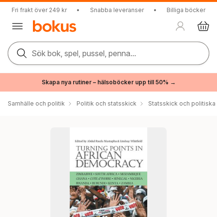
Fri frakt över 249 kr
•
Snabba leveranser
•
Billiga böcker
Sök bok, spel, pussel, penna...
Skapa nya rutiner – hälsoböcker upp till 50% →
Samhälle och politik
Politik och statsskick
Statsskick och politisk