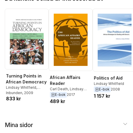
Turning Points in
African Affairs
Politics of Aid
African Democracy
Reader
Lindsay Whitfield
Lindsay Whitfield
,
Carl Death
,
Lindsay
E-bok
2008
Abdul Raufu Mustapha
Inbunden
, 2009
Whitfield
,
Nic
E-bok
2017
1 157 kr
833 kr
Cheeseman
489 kr
Mina sidor