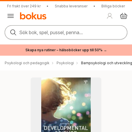
Fri frakt över 249 kr
•
Snabba leveranser
•
Billiga böcker
Sök bok, spel, pussel, penna...
Skapa nya rutiner – hälsoböcker upp till 50% →
Psykologi och pedagogik
Psykologi
Barnpsykologi och utvecklin