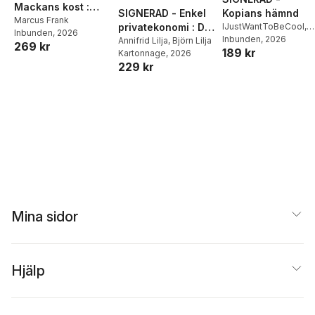
Mackans kost :
SIGNERAD - Enkel
Kopians hämnd
Middagar och
Marcus Frank
privatekonomi : Din
IJustWantToBeCool
,
Inbunden
, 2026
matlådor
Joel Adolphson
Inbunden
, 2026
,
Emil
praktiska guide till
Annifrid Lilja
,
Björn Lilja
269 kr
189 kr
Ejdemo Beer
,
Victor
Kartonnage
, 2026
livets alla
Beer
229 kr
pengafrågor
Mina sidor
Hjälp