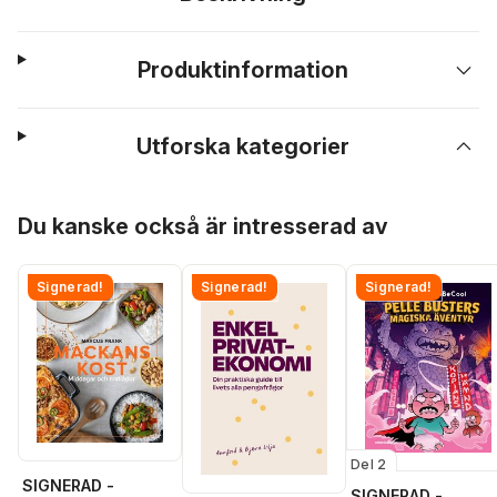
Produktinformation
Utforska kategorier
Hoppa över listan
Du kanske också är intresserad av
Signerad!
Signerad!
Signerad!
Del 2
SIGNERAD -
SIGNERAD -