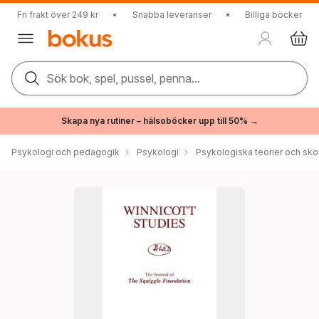
Fri frakt över 249 kr
•
Snabba leveranser
•
Billiga böcker
Sök bok, spel, pussel, penna...
Skapa nya rutiner – hälsoböcker upp till 50% →
Psykologi och pedagogik
Psykologi
Psykologiska teorier och sko