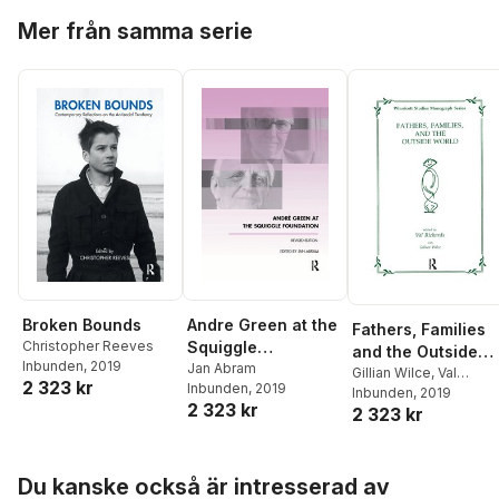
Hoppa över listan
Mer från samma serie
Broken Bounds
Andre Green at the
Fathers, Families
Christopher Reeves
Squiggle
and the Outside
Inbunden
, 2019
Foundation
Jan Abram
World
Gillian Wilce
,
Val
2 323 kr
Inbunden
, 2019
Richards
Inbunden
, 2019
2 323 kr
2 323 kr
Hoppa över listan
Du kanske också är intresserad av