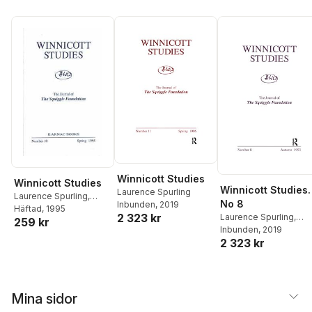
Winnicott Studies
Winnicott Studies
Winnicott Studies.
Laurence Spurling
Laurence Spurling
,
No 8
Inbunden
, 2019
Squiggle Foundation
Häftad
, 1995
2 323 kr
Laurence Spurling
,
259 kr
Squiggle Foundation
Inbunden
, 2019
2 323 kr
Mina sidor