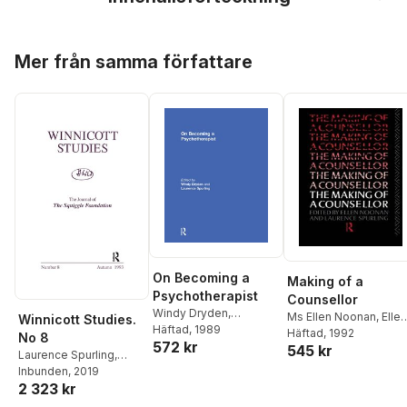
Hoppa över listan
Mer från samma författare
On Becoming a
Making of a
Psychotherapist
Counsellor
Windy Dryden
,
Ms Ellen Noonan
,
Ellen
Winnicott Studies.
Laurence Spurling
Häftad
, 1989
Noonan
Häftad
, 1992
,
Laurence
No 8
572 kr
545 kr
Spurling
Laurence Spurling
,
Squiggle Foundation
Inbunden
, 2019
2 323 kr